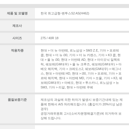
제품 및 모델명
한국 최고급형-벤투스S2 AS(H462)
제조사
사이즈
275 / 40R 18
적용차종
현대 > 더 뉴 아반떼
,
르노삼성 > SM3 Z.E
,
기아 > 포르테
쿱
,
현대 > 더 뉴 i30
,
기아 > 더 뉴 카렌스
,
기아 > K3 쿱
,
현
대 > 올 뉴 i30
,
현대 > 아반떼 AD
,
현대 > 아이오닉 일렉트
릭
,
쉐보레(GM대우) > 올 뉴 크루즈
,
쉐보레(GM대우) > 아
베오 해치백
,
기아 > 크레도스2
,
쉐보레(GM대우) > 매그너
스
,
현대 > 아반떼 HD
,
현대 > i30
,
기아 > 포르테
,
기아 > 포
르테 해치백
,
현대 > 아반떼 MD
,
기아 > 쏘울
,
기아 > K3
,
쉐
보레(GM대우) > 아베오
,
현대 > 투스카니
,
르노삼성 > 뉴
SM3
,
기아 > 리갈
,
현대 > 아반떼 쿠페
품질보증기준
제조상의 과실에 의한 하자가 발생시 보증기간내에 있는 제
품에 한해서 A/S 처리해드립니다. (홈깊이가 20%이상 남은
경우)
공정거래위원회 고시(소비자분쟁해결기준)에 의거하여 보
상해 드립니다.