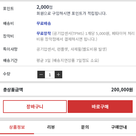
2,000
점
포인트
회원으로 구입하시면 포인트가 적립됩니다.
배송비
무료배송
무료장착
(공기압센서(TPMS) 1개당 5,000원, 폐타이어 처리
장착비
비용 장착점에서 결제하시면 됩니다.)
특이사항
공기압센서, 런플렛, 사제휠(별도비용 발생)
배송기간
평균 3일 (배송지연상품 7일정도 소요)
수량
총상품금액
200,000
원
상품정보
리뷰
문의
구매안내