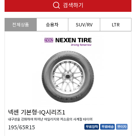
검색하기
전체상품
승용차
SUV/RV
LTR
넥센 기본형-IQ시리즈1
내구성을 강화하여 뛰어난 마일리지와 저소음의 사계절 타이어
195/65R15
무료장착
무료배송
무이자