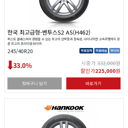
한국 최고급형-벤투스S2 AS(H462)
퍼스트 클래스에서 경험할 수 있는 최고의 안락함과 정숙성, 다이나믹한 고속주행까지 갖
춘 최고의 프리미엄 타이어
245/40R20
무료장착
무료배송
무이자
시중가
332,000
원
33.0
%
할인가
225,000
원
장바구니 담기
바로가기