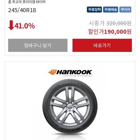
춘 최고의 프리미엄 타이어
245/40R18
무료장착
무료배송
무이자
시중가
320,000
원
41.0
%
할인가
190,000
원
장바구니 담기
바로가기