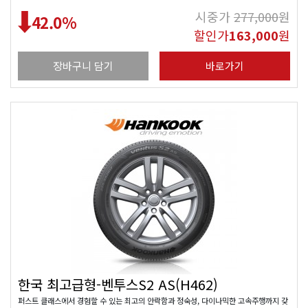
시중가
277,000
원
42.0
%
할인가
163,000
원
장바구니 담기
바로가기
한국 최고급형-벤투스S2 AS(H462)
퍼스트 클래스에서 경험할 수 있는 최고의 안락함과 정숙성, 다이나믹한 고속주행까지 갖