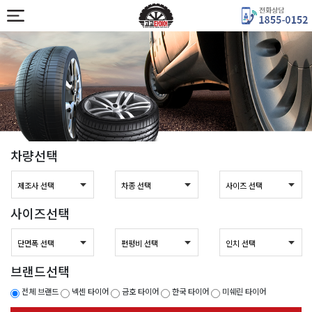
차량선택
사이즈선택
브랜드선택
전체 브랜드
넥센 타이어
금호 타이어
한국 타이어
미쉐린 타이어