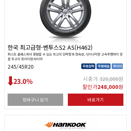
한국 최고급형-벤투스S2 AS(H462)
퍼스트 클래스에서 경험할 수 있는 최고의 안락함과 정숙성, 다이나믹한 고속주행까지 갖
춘 최고의 프리미엄 타이어
245/45R20
무료장착
무료배송
무이자
시중가
320,000
원
23.0
%
할인가
248,000
원
장바구니 담기
바로가기