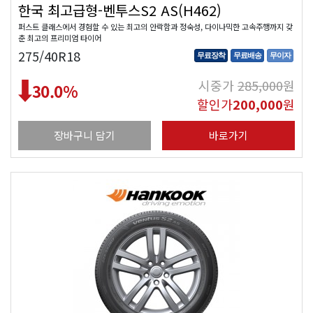
한국 최고급형-벤투스S2 AS(H462)
퍼스트 클래스에서 경험할 수 있는 최고의 안락함과 정숙성, 다이나믹한 고속주행까지 갖
춘 최고의 프리미엄 타이어
275/40R18
무료장착
무료배송
무이자
시중가
285,000
원
30.0
%
할인가
200,000
원
장바구니 담기
바로가기