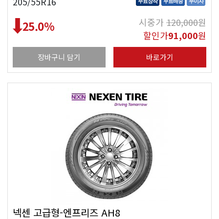
205/55R16
무료장착
무료배송
무이자
시중가
120,000
원
25.0
%
할인가
91,000
원
장바구니 담기
바로가기
넥센 고급형-엔프리즈 AH8