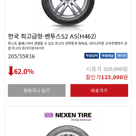
한국 최고급형-벤투스S2 AS(H462)
퍼스트 클래스에서 경험할 수 있는 최고의 안락함과 정숙성, 다이나믹한 고속주행까지 갖
춘 최고의 프리미엄 타이어
205/55R16
무료장착
무료배송
무이자
시중가
320,000
원
62.0
%
할인가
123,000
원
장바구니 담기
바로가기