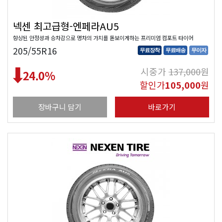
넥센 최고급형-엔페라AU5
향상된 안정성과 승차감으로 명차의 가치를 돋보이게하는 프리미엄 컴포트 타이어
205/55R16
무료장착
무료배송
무이자
시중가
137,000
원
24.0
%
할인가
105,000
원
장바구니 담기
바로가기