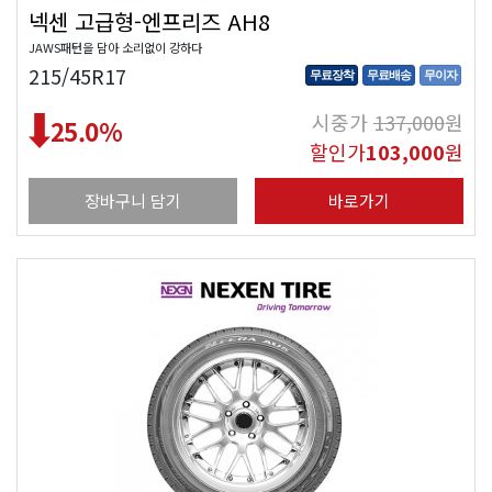
넥센 고급형-엔프리즈 AH8
JAWS패턴을 담아 소리없이 강하다
215/45R17
무료장착
무료배송
무이자
시중가
137,000
원
25.0
%
할인가
103,000
원
장바구니 담기
바로가기