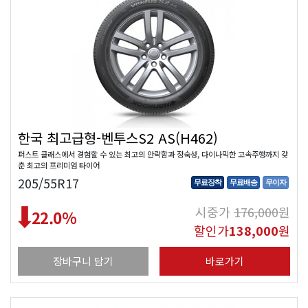
한국 최고급형-벤투스S2 AS(H462)
퍼스트 클래스에서 경험할 수 있는 최고의 안락함과 정숙성, 다이나믹한 고속주행까지 갖
춘 최고의 프리미엄 타이어
205/55R17
무료장착
무료배송
무이자
시중가
176,000
원
22.0
%
할인가
138,000
원
장바구니 담기
바로가기