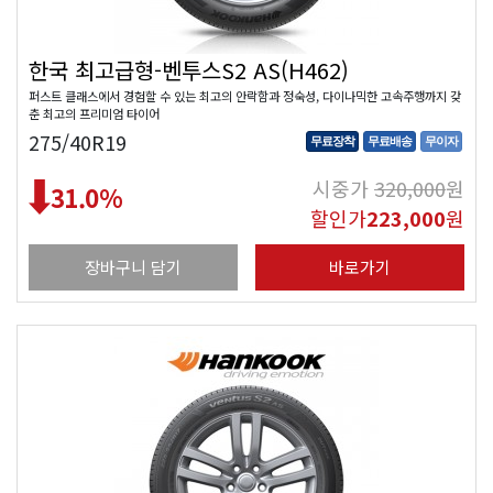
한국 최고급형-벤투스S2 AS(H462)
퍼스트 클래스에서 경험할 수 있는 최고의 안락함과 정숙성, 다이나믹한 고속주행까지 갖
춘 최고의 프리미엄 타이어
275/40R19
무료장착
무료배송
무이자
시중가
320,000
원
31.0
%
할인가
223,000
원
장바구니 담기
바로가기