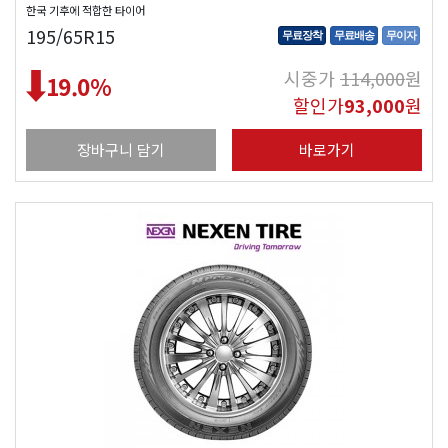
한국 기후에 적합한 타이어
195/65R15
무료장착
무료배송
무이자
시중가
114,000
원
19.0
%
할인가
93,000
원
장바구니 담기
바로가기