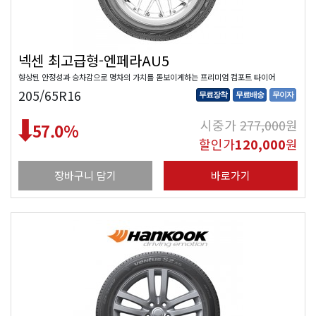
넥센 최고급형-엔페라AU5
향상된 안정성과 승차감으로 명차의 가치를 돋보이게하는 프리미엄 컴포트 타이어
205/65R16
무료장착
무료배송
무이자
시중가
277,000
원
57.0
%
할인가
120,000
원
장바구니 담기
바로가기