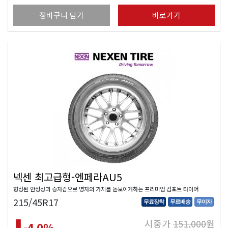
장바구니 담기
바로가기
넥센 최고급형-엔페라AU5
향상된 안정성과 승차감으로 명차의 가치를 돋보이게하는 프리미엄 컴포트 타이어
215/45R17
무료장착
무료배송
무이자
시중가
151,000
원
-4.0
%