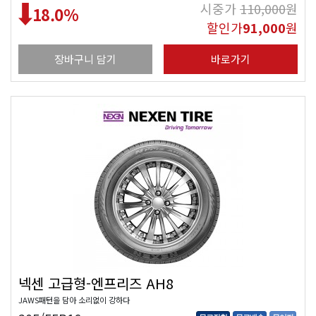
시중가
110,000
원
18.0
%
할인가
91,000
원
장바구니 담기
바로가기
넥센 고급형-엔프리즈 AH8
JAWS패턴을 담아 소리없이 강하다