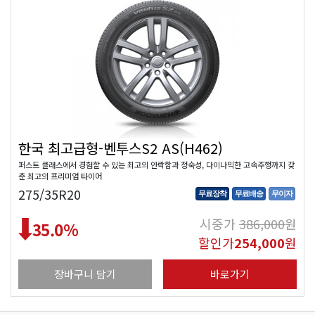
한국 최고급형-벤투스S2 AS(H462)
퍼스트 클래스에서 경험할 수 있는 최고의 안락함과 정숙성, 다이나믹한 고속주행까지 갖
춘 최고의 프리미엄 타이어
275/35R20
무료장착
무료배송
무이자
시중가
386,000
원
35.0
%
할인가
254,000
원
장바구니 담기
바로가기