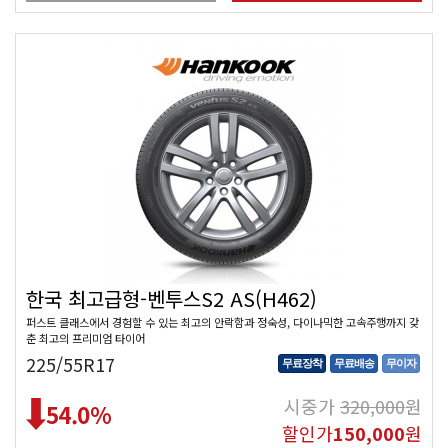
한국 최고급형-벤투스S2 AS(H462)
퍼스트 클래스에서 경험할 수 있는 최고의 안락함과 정숙성, 다이나믹한 고속주행까지 갖
춘 최고의 프리미엄 타이어
225/55R17
무료장착
무료배송
무이자
시중가
320,000
원
54.0
%
할인가
150,000
원