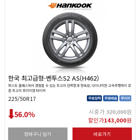
한국 최고급형-벤투스S2 AS(H462)
퍼스트 클래스에서 경험할 수 있는 최고의 안락함과 정숙성, 다이나믹한 고속주행까지 갖
춘 최고의 프리미엄 타이어
225/50R17
무료장착
무료배송
무이자
시중가
320,000
원
56.0
%
할인가
143,000
원
장바구니 담기
바로가기