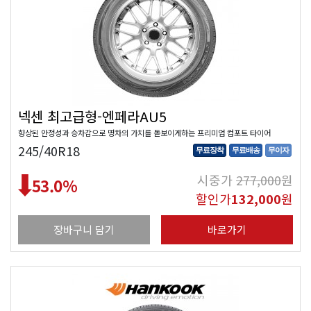
넥센 최고급형-엔페라AU5
향상된 안정성과 승차감으로 명차의 가치를 돋보이게하는 프리미엄 컴포트 타이어
245/40R18
무료장착
무료배송
무이자
시중가
277,000
원
53.0
%
할인가
132,000
원
장바구니 담기
바로가기