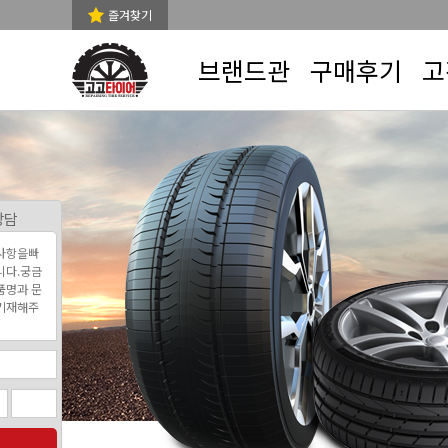
즐겨찾기
브랜드관
구매후기
고
상담