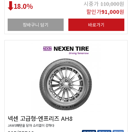
시중가
110,000
원
18.0
%
할인가
91,000
원
장바구니 담기
바로가기
넥센 고급형-엔프리즈 AH8
JAWS패턴을 담아 소리없이 강하다