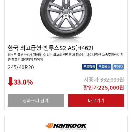
한국 최고급형-벤투스S2 AS(H462)
퍼스트 클래스에서 경험할 수 있는 최고의 안락함과 정숙성, 다이나믹한 고속주행까지 갖
춘 최고의 프리미엄 타이어
245/40R20
무료장착
무료배송
무이자
시중가
332,000
원
33.0
%
할인가
225,000
원
장바구니 담기
바로가기