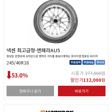
넥센 최고급형-엔페라AU5
향상된 안정성과 승차감으로 명차의 가치를 돋보이게하는 프리미엄 컴포트 타이어
245/40R18
무료장착
무료배송
무이자
시중가
277,000
원
53.0
%
할인가
132,000
원
장바구니 담기
바로가기