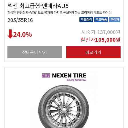
넥센 최고급형-엔페라AU5
향상된 안정성과 승차감으로 명차의 가치를 돋보이게하는 프리미엄 컴포트 타이어
205/55R16
무료장착
무료배송
무이자
시중가
137,000
원
24.0
%
할인가
105,000
원
장바구니 담기
바로가기