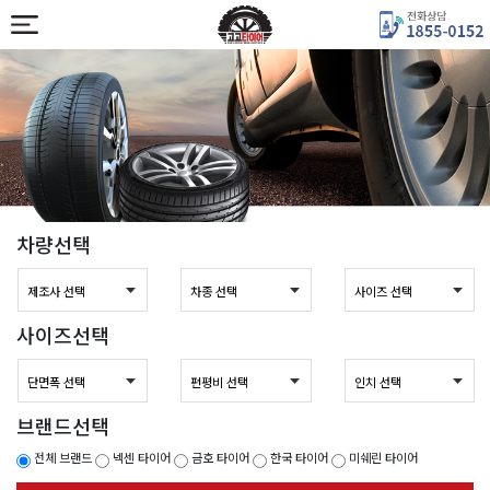
차량선택
사이즈선택
브랜드선택
전체 브랜드
넥센 타이어
금호 타이어
한국 타이어
미쉐린 타이어