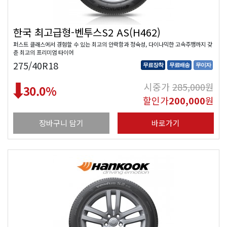
한국 최고급형-벤투스S2 AS(H462)
퍼스트 클래스에서 경험할 수 있는 최고의 안락함과 정숙성, 다이나믹한 고속주행까지 갖
춘 최고의 프리미엄 타이어
275/40R18
무료장착
무료배송
무이자
시중가
285,000
원
30.0
%
할인가
200,000
원
장바구니 담기
바로가기