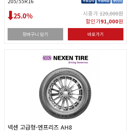
205/55R16
무료장착
무료배송
무이자
시중가
120,000
원
25.0
%
할인가
91,000
원
장바구니 담기
바로가기
넥센 고급형-엔프리즈 AH8