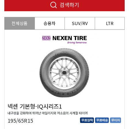
검색하기
전체상품
승용차
SUV/RV
LTR
넥센 기본형-IQ시리즈1
내구성을 강화하여 뛰어난 마일리지와 저소음의 사계절 타이어
195/65R15
무료장착
무료배송
무이자