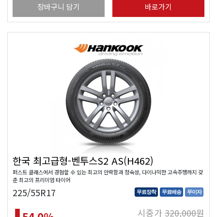
장바구니 담기
바로가기
한국 최고급형-벤투스S2 AS(H462)
퍼스트 클래스에서 경험할 수 있는 최고의 안락함과 정숙성, 다이나믹한 고속주행까지 갖
춘 최고의 프리미엄 타이어
225/55R17
무료장착
무료배송
무이자
시중가
320,000
원
54.0
%