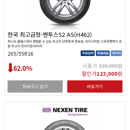
한국 최고급형-벤투스S2 AS(H462)
퍼스트 클래스에서 경험할 수 있는 최고의 안락함과 정숙성, 다이나믹한 고속주행까지 갖
춘 최고의 프리미엄 타이어
205/55R16
무료장착
무료배송
무이자
시중가
320,000
원
62.0
%
할인가
123,000
원
장바구니 담기
바로가기