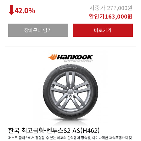
시중가
277,000
원
42.0
%
할인가
163,000
원
장바구니 담기
바로가기
한국 최고급형-벤투스S2 AS(H462)
퍼스트 클래스에서 경험할 수 있는 최고의 안락함과 정숙성, 다이나믹한 고속주행까지 갖