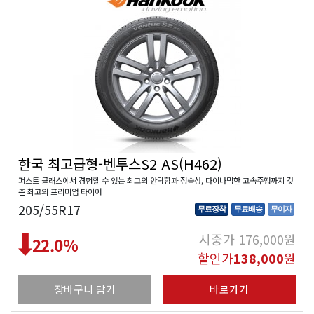
한국 최고급형-벤투스S2 AS(H462)
퍼스트 클래스에서 경험할 수 있는 최고의 안락함과 정숙성, 다이나믹한 고속주행까지 갖
춘 최고의 프리미엄 타이어
205/55R17
무료장착
무료배송
무이자
시중가
176,000
원
22.0
%
할인가
138,000
원
장바구니 담기
바로가기