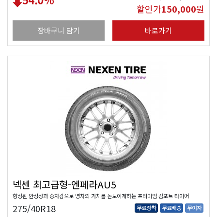
할인가
150,000
원
장바구니 담기
바로가기
넥센 최고급형-엔페라AU5
향상된 안정성과 승차감으로 명차의 가치를 돋보이게하는 프리미엄 컴포트 타이어
275/40R18
무료장착
무료배송
무이자