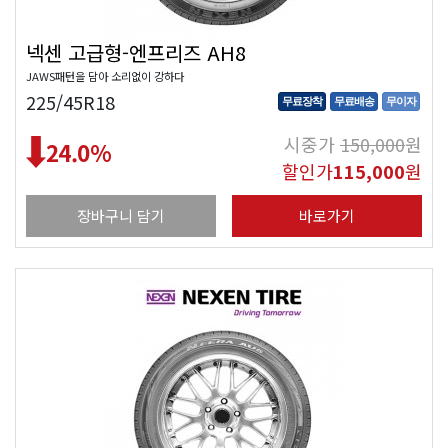
넥센 고급형-엔프리즈 AH8
JAWS패턴을 담아 소리없이 강하다
225/45R18
무료장착
무료배송
무이자
시중가
150,000
원
24.0
%
할인가
115,000
원
장바구니 담기
바로가기