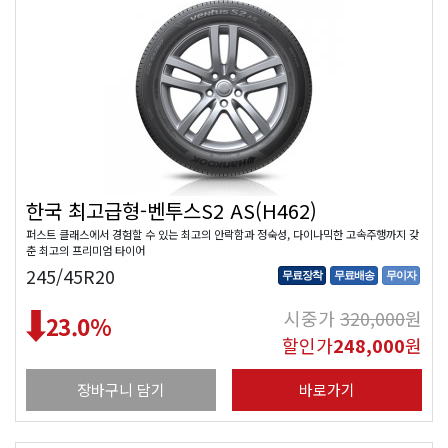
한국 최고급형-벤투스S2 AS(H462)
퍼스트 클래스에서 경험할 수 있는 최고의 안락함과 정숙성, 다이나믹한 고속주행까지 갖
춘 최고의 프리미엄 타이어
245/45R20
무료장착
무료배송
무이자
시중가
320,000
원
23.0
%
할인가
248,000
원
장바구니 담기
바로가기