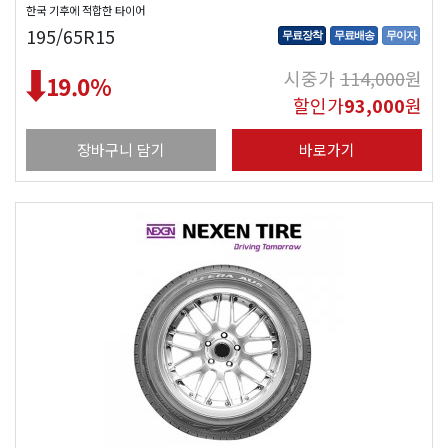
한국 기후에 적합한 타이어
195/65R15
무료장착
무료배송
무이자
시중가
114,000
원
19.0
%
할인가
93,000
원
장바구니 담기
바로가기