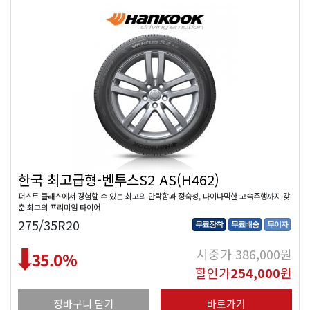
한국 최고급형-벤투스S2 AS(H462)
퍼스트 클래스에서 경험할 수 있는 최고의 안락함과 정숙성, 다이나믹한 고속주행까지 갖
춘 최고의 프리미엄 타이어
275/35R20
무료장착
무료배송
무이자
시중가
386,000
원
35.0
%
할인가
254,000
원
장바구니 담기
바로가기