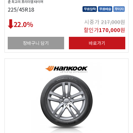
춘 최고의 프리미엄 타이어
225/45R18
무료장착
무료배송
무이자
시중가
217,000
원
22.0
%
할인가
170,000
원
장바구니 담기
바로가기