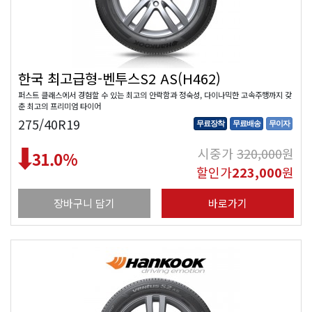
한국 최고급형-벤투스S2 AS(H462)
퍼스트 클래스에서 경험할 수 있는 최고의 안락함과 정숙성, 다이나믹한 고속주행까지 갖
춘 최고의 프리미엄 타이어
275/40R19
무료장착
무료배송
무이자
시중가
320,000
원
31.0
%
할인가
223,000
원
장바구니 담기
바로가기