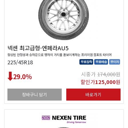
넥센 최고급형-엔페라AU5
향상된 안정성과 승차감으로 명차의 가치를 돋보이게하는 프리미엄 컴포트 타이어
225/45R18
무료장착
무료배송
무이자
시중가
174,000
원
29.0
%
할인가
125,000
원
장바구니 담기
바로가기