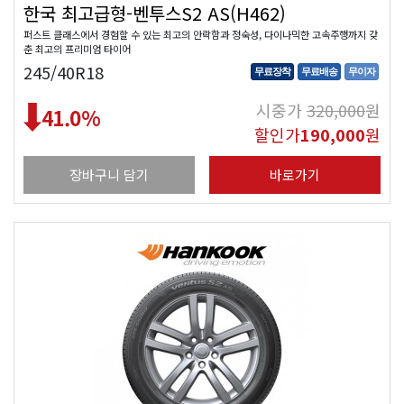
한국 최고급형-벤투스S2 AS(H462)
퍼스트 클래스에서 경험할 수 있는 최고의 안락함과 정숙성, 다이나믹한 고속주행까지 갖
춘 최고의 프리미엄 타이어
245/40R18
무료장착
무료배송
무이자
시중가
320,000
원
41.0
%
할인가
190,000
원
장바구니 담기
바로가기