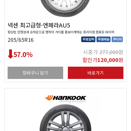
넥센 최고급형-엔페라AU5
향상된 안정성과 승차감으로 명차의 가치를 돋보이게하는 프리미엄 컴포트 타이어
205/65R16
무료장착
무료배송
무이자
시중가
277,000
원
57.0
%
할인가
120,000
원
장바구니 담기
바로가기