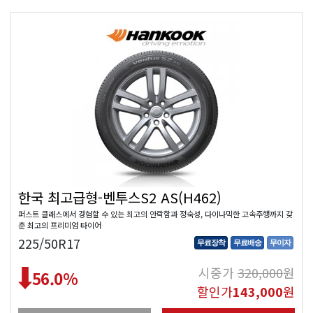
한국 최고급형-벤투스S2 AS(H462)
퍼스트 클래스에서 경험할 수 있는 최고의 안락함과 정숙성, 다이나믹한 고속주행까지 갖
춘 최고의 프리미엄 타이어
225/50R17
무료장착
무료배송
무이자
시중가
320,000
원
56.0
%
할인가
143,000
원