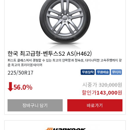
한국 최고급형-벤투스S2 AS(H462)
퍼스트 클래스에서 경험할 수 있는 최고의 안락함과 정숙성, 다이나믹한 고속주행까지 갖
춘 최고의 프리미엄 타이어
225/50R17
무료장착
무료배송
무이자
시중가
320,000
원
56.0
%
할인가
143,000
원
장바구니 담기
바로가기