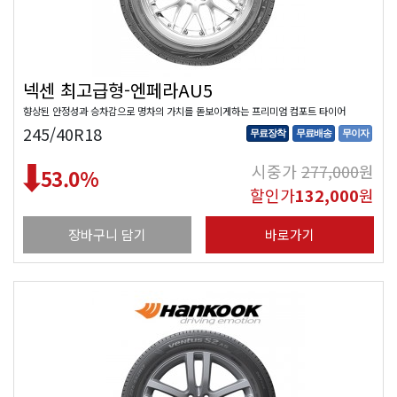
넥센 최고급형-엔페라AU5
향상된 안정성과 승차감으로 명차의 가치를 돋보이게하는 프리미엄 컴포트 타이어
245/40R18
무료장착
무료배송
무이자
시중가
277,000
원
53.0
%
할인가
132,000
원
장바구니 담기
바로가기