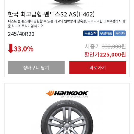
한국 최고급형-벤투스S2 AS(H462)
퍼스트 클래스에서 경험할 수 있는 최고의 안락함과 정숙성, 다이나믹한 고속주행까지 갖
춘 최고의 프리미엄 타이어
245/40R20
무료장착
무료배송
무이자
시중가
332,000
원
33.0
%
할인가
225,000
원
장바구니 담기
바로가기