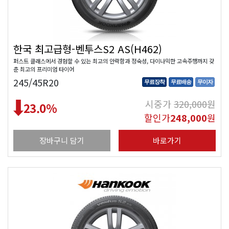
한국 최고급형-벤투스S2 AS(H462)
퍼스트 클래스에서 경험할 수 있는 최고의 안락함과 정숙성, 다이나믹한 고속주행까지 갖
춘 최고의 프리미엄 타이어
245/45R20
무료장착
무료배송
무이자
시중가
320,000
원
23.0
%
할인가
248,000
원
장바구니 담기
바로가기