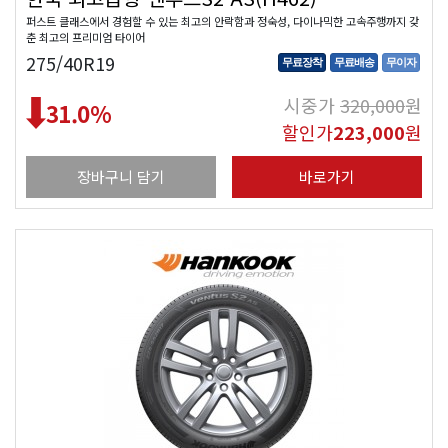
퍼스트 클래스에서 경험할 수 있는 최고의 안락함과 정숙성, 다이나믹한 고속주행까지 갖
춘 최고의 프리미엄 타이어
275/40R19
무료장착
무료배송
무이자
시중가
320,000
원
31.0
%
할인가
223,000
원
장바구니 담기
바로가기