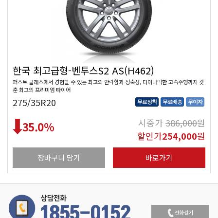
한국 최고급형-벤투스S2 AS(H462)
퍼스트 클래스에서 경험할 수 있는 최고의 안락함과 정숙성, 다이나믹한 고속주행까지 갖
춘 최고의 프리미엄 타이어
275/35R20
무료장착
무료배송
무이자
시중가
386,000
원
35.0
%
할인가
254,000
원
장바구니 담기
바로가기