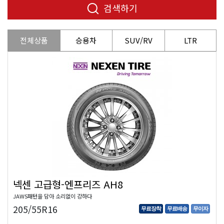
검색하기
전체상품
승용차
SUV/RV
LTR
넥센 고급형-엔프리즈 AH8
JAWS패턴을 담아 소리없이 강하다
205/55R16
무료장착
무료배송
무이자