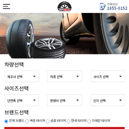
차량선택
사이즈선택
브랜드선택
전체 브랜드
넥센 타이어
금호 타이어
한국 타이어
미쉐린 타이어