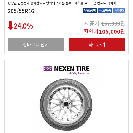
향상된 안정성과 승차감으로 명차의 가치를 돋보이게하는 프리미엄 컴포트 타이어
205/55R16
무료장착
무료배송
무이자
시중가
137,000
원
24.0
%
할인가
105,000
원
장바구니 담기
바로가기