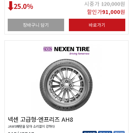
시중가
120,000
원
25.0
%
할인가
91,000
원
장바구니 담기
바로가기
넥센 고급형-엔프리즈 AH8
JAWS패턴을 담아 소리없이 강하다