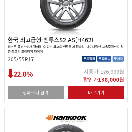
한국 최고급형-벤투스S2 AS(H462)
퍼스트 클래스에서 경험할 수 있는 최고의 안락함과 정숙성, 다이나믹한 고속주행까지 갖
춘 최고의 프리미엄 타이어
205/55R17
무료장착
무료배송
무이자
시중가
176,000
원
22.0
%
할인가
138,000
원
장바구니 담기
바로가기