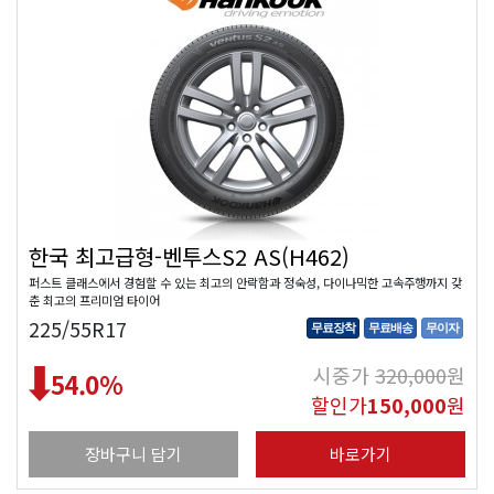
한국 최고급형-벤투스S2 AS(H462)
퍼스트 클래스에서 경험할 수 있는 최고의 안락함과 정숙성, 다이나믹한 고속주행까지 갖
춘 최고의 프리미엄 타이어
225/55R17
무료장착
무료배송
무이자
시중가
320,000
원
54.0
%
할인가
150,000
원
장바구니 담기
바로가기