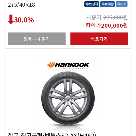
275/40R18
무료장착
무료배송
무이자
시중가
285,000
원
30.0
%
할인가
200,000
원
장바구니 담기
바로가기
한국 최고급형-벤투스S2 AS(H462)