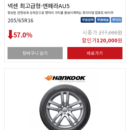
넥센 최고급형-엔페라AU5
향상된 안정성과 승차감으로 명차의 가치를 돋보이게하는 프리미엄 컴포트 타이어
205/65R16
무료장착
무료배송
무이자
시중가
277,000
원
57.0
%
할인가
120,000
원
장바구니 담기
바로가기