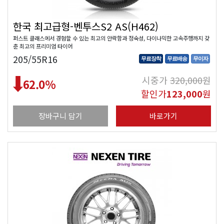
한국 최고급형-벤투스S2 AS(H462)
퍼스트 클래스에서 경험할 수 있는 최고의 안락함과 정숙성, 다이나믹한 고속주행까지 갖
춘 최고의 프리미엄 타이어
205/55R16
무료장착
무료배송
무이자
시중가
320,000
원
62.0
%
할인가
123,000
원
장바구니 담기
바로가기