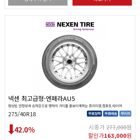
넥센 최고급형-엔페라AU5
향상된 안정성과 승차감으로 명차의 가치를 돋보이게하는 프리미엄 컴포트 타이어
275/40R18
무료장착
무료배송
무이자
시중가
277,000
원
42.0
%
할인가
163,000
원