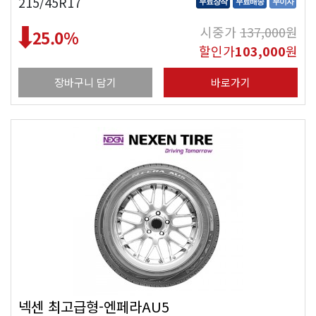
215/45R17
무료장착
무료배송
무이자
시중가
137,000
원
25.0
%
할인가
103,000
원
장바구니 담기
바로가기
넥센 최고급형-엔페라AU5