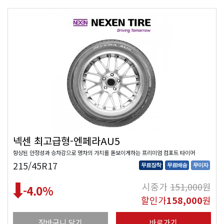
넥센 최고급형-엔페라AU5
향상된 안정성과 승차감으로 명차의 가치를 돋보이게하는 프리미엄 컴포트 타이어
215/45R17
무료장착
무료배송
무이자
시중가
151,000
원
-4.0
%
할인가
158,000
원
장바구니 담기
바로가기