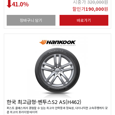
시중가
320,000
원
41.0
%
할인가
190,000
원
장바구니 담기
바로가기
한국 최고급형-벤투스S2 AS(H462)
퍼스트 클래스에서 경험할 수 있는 최고의 안락함과 정숙성, 다이나믹한 고속주행까지 갖
춘 최고의 프리미엄 타이어