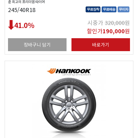
춘 최고의 프리미엄 타이어
245/40R18
무료장착
무료배송
무이자
시중가
320,000
원
41.0
%
할인가
190,000
원
장바구니 담기
바로가기