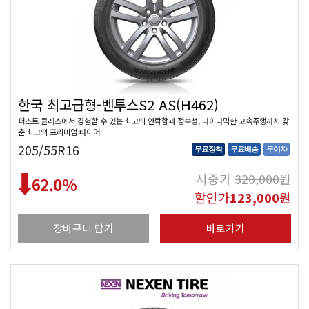
한국 최고급형-벤투스S2 AS(H462)
퍼스트 클래스에서 경험할 수 있는 최고의 안락함과 정숙성, 다이나믹한 고속주행까지 갖
춘 최고의 프리미엄 타이어
205/55R16
무료장착
무료배송
무이자
시중가
320,000
원
62.0
%
할인가
123,000
원
장바구니 담기
바로가기