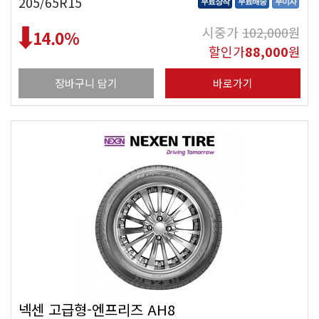
205/65R15
무료장착
무료배송
무이자
시중가
102,000
원
14.0
%
할인가
88,000
원
장바구니 담기
바로가기
넥센 고급형-엔프리즈 AH8