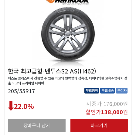
한국 최고급형-벤투스S2 AS(H462)
퍼스트 클래스에서 경험할 수 있는 최고의 안락함과 정숙성, 다이나믹한 고속주행까지 갖
춘 최고의 프리미엄 타이어
205/55R17
무료장착
무료배송
무이자
시중가
176,000
원
22.0
%
할인가
138,000
원
장바구니 담기
바로가기