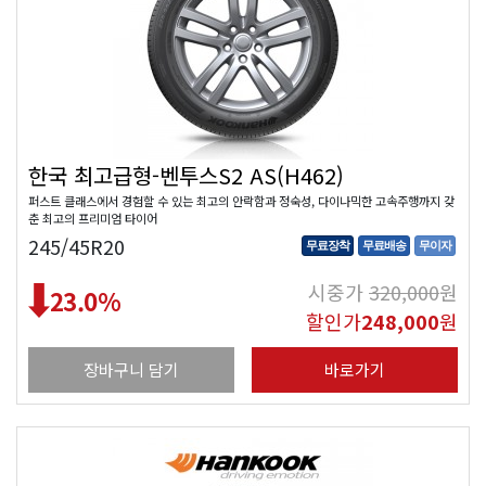
한국 최고급형-벤투스S2 AS(H462)
퍼스트 클래스에서 경험할 수 있는 최고의 안락함과 정숙성, 다이나믹한 고속주행까지 갖
춘 최고의 프리미엄 타이어
245/45R20
무료장착
무료배송
무이자
시중가
320,000
원
23.0
%
할인가
248,000
원
장바구니 담기
바로가기