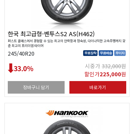
한국 최고급형-벤투스S2 AS(H462)
퍼스트 클래스에서 경험할 수 있는 최고의 안락함과 정숙성, 다이나믹한 고속주행까지 갖
춘 최고의 프리미엄 타이어
245/40R20
무료장착
무료배송
무이자
시중가
332,000
원
33.0
%
할인가
225,000
원
장바구니 담기
바로가기