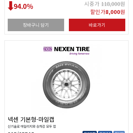
시중가
118,000
원
94.0
%
할인가
8,000
원
장바구니 담기
바로가기
넥센 기본형-마일캡
신기술로 마일리지와 승차감 모두 업