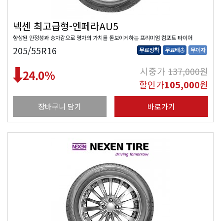
넥센 최고급형-엔페라AU5
향상된 안정성과 승차감으로 명차의 가치를 돋보이게하는 프리미엄 컴포트 타이어
205/55R16
무료장착
무료배송
무이자
시중가
137,000
원
24.0
%
할인가
105,000
원
장바구니 담기
바로가기