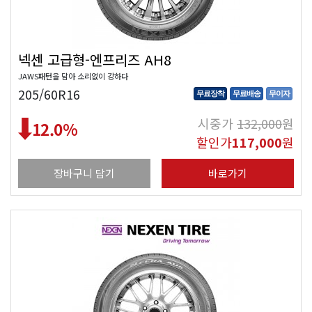
넥센 고급형-엔프리즈 AH8
JAWS패턴을 담아 소리없이 강하다
205/60R16
무료장착
무료배송
무이자
시중가
132,000
원
12.0
%
할인가
117,000
원
장바구니 담기
바로가기