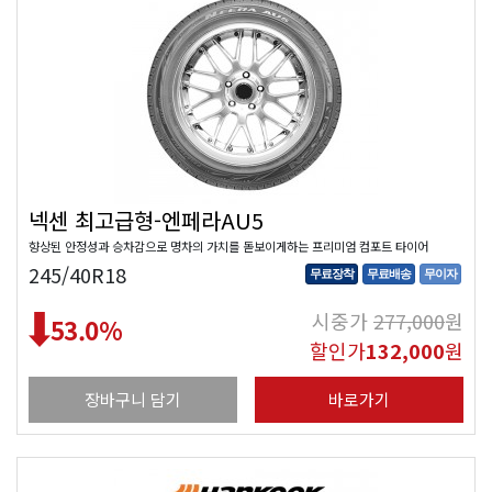
넥센 최고급형-엔페라AU5
향상된 안정성과 승차감으로 명차의 가치를 돋보이게하는 프리미엄 컴포트 타이어
245/40R18
무료장착
무료배송
무이자
시중가
277,000
원
53.0
%
할인가
132,000
원
장바구니 담기
바로가기