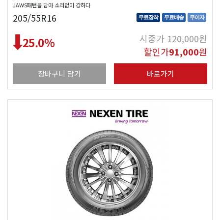
JAWS패턴을 담아 소리없이 강하다
205/55R16
무료장착
무료배송
무이자
시중가
120,000
원
25.0
%
할인가
91,000
원
장바구니 담기
바로가기