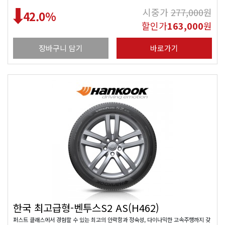
시중가
277,000
원
42.0
%
할인가
163,000
원
장바구니 담기
바로가기
한국 최고급형-벤투스S2 AS(H462)
퍼스트 클래스에서 경험할 수 있는 최고의 안락함과 정숙성, 다이나믹한 고속주행까지 갖