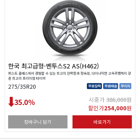
한국 최고급형-벤투스S2 AS(H462)
퍼스트 클래스에서 경험할 수 있는 최고의 안락함과 정숙성, 다이나믹한 고속주행까지 갖
춘 최고의 프리미엄 타이어
275/35R20
무료장착
무료배송
무이자
시중가
386,000
원
35.0
%
할인가
254,000
원
장바구니 담기
바로가기