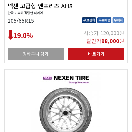
넥센 고급형-엔프리즈 AH8
한국 기후에 적합한 타이어
205/65R15
무료장착
무료배송
무이자
시중가
120,000
원
19.0
%
할인가
98,000
원
장바구니 담기
바로가기