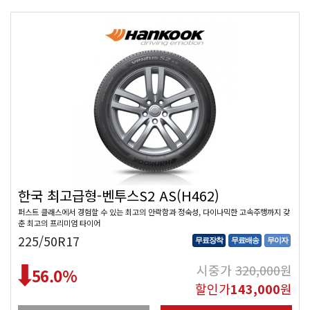
한국 최고급형-벤투스S2 AS(H462)
퍼스트 클래스에서 경험할 수 있는 최고의 안락함과 정숙성, 다이나믹한 고속주행까지 갖
춘 최고의 프리미엄 타이어
225/50R17
무료장착
무료배송
무이자
시중가
320,000
원
56.0
%
할인가
143,000
원