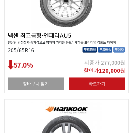
넥센 최고급형-엔페라AU5
향상된 안정성과 승차감으로 명차의 가치를 돋보이게하는 프리미엄 컴포트 타이어
205/65R16
무료장착
무료배송
무이자
시중가
277,000
원
57.0
%
할인가
120,000
원
장바구니 담기
바로가기