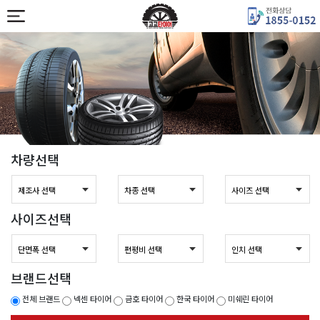
차량선택
사이즈선택
브랜드선택
전체 브랜드
넥센 타이어
금호 타이어
한국 타이어
미쉐린 타이어