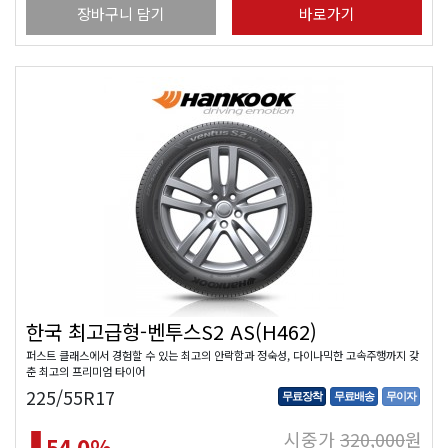
장바구니 담기
바로가기
한국 최고급형-벤투스S2 AS(H462)
퍼스트 클래스에서 경험할 수 있는 최고의 안락함과 정숙성, 다이나믹한 고속주행까지 갖
춘 최고의 프리미엄 타이어
225/55R17
무료장착
무료배송
무이자
시중가
320,000
원
54.0
%