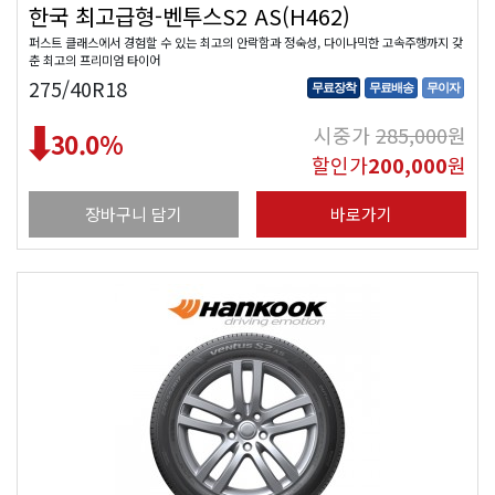
한국 최고급형-벤투스S2 AS(H462)
퍼스트 클래스에서 경험할 수 있는 최고의 안락함과 정숙성, 다이나믹한 고속주행까지 갖
춘 최고의 프리미엄 타이어
275/40R18
무료장착
무료배송
무이자
시중가
285,000
원
30.0
%
할인가
200,000
원
장바구니 담기
바로가기