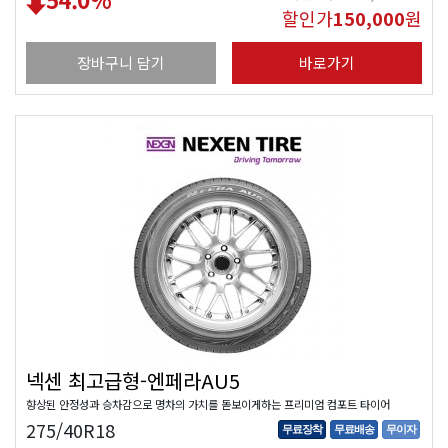
할인가
150,000
원
장바구니 담기
바로가기
넥센 최고급형-엔페라AU5
향상된 안정성과 승차감으로 명차의 가치를 돋보이게하는 프리미엄 컴포트 타이어
275/40R18
무료장착
무료배송
무이자