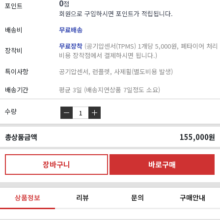
0
점
포인트
회원으로 구입하시면 포인트가 적립됩니다.
배송비
무료배송
무료장착
(공기압센서(TPMS) 1개당 5,000원, 폐타이어 처리
장착비
비용 장착점에서 결제하시면 됩니다.)
특이사항
공기압센서, 런플렛, 사제휠(별도비용 발생)
배송기간
평균 3일 (배송지연상품 7일정도 소요)
수량
총상품금액
155,000
원
상품정보
리뷰
문의
구매안내