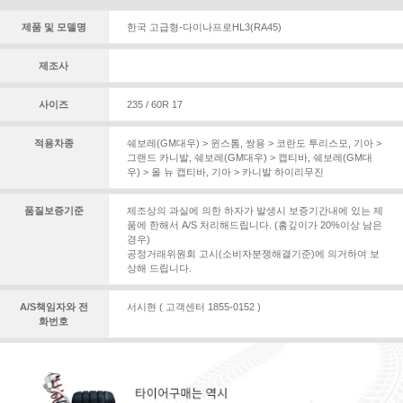
제품 및 모델명
한국 고급형-다이나프로HL3(RA45)
제조사
사이즈
235 / 60R 17
적용차종
쉐보레(GM대우) > 윈스톰
,
쌍용 > 코란도 투리스모
,
기아 >
그랜드 카니발
,
쉐보레(GM대우) > 캡티바
,
쉐보레(GM대
우) > 올 뉴 캡티바
,
기아 > 카니발 하이리무진
품질보증기준
제조상의 과실에 의한 하자가 발생시 보증기간내에 있는 제
품에 한해서 A/S 처리해드립니다. (홈깊이가 20%이상 남은
경우)
공정거래위원회 고시(소비자분쟁해결기준)에 의거하여 보
상해 드립니다.
A/S책임자와 전
서시현 ( 고객센터 1855-0152 )
화번호