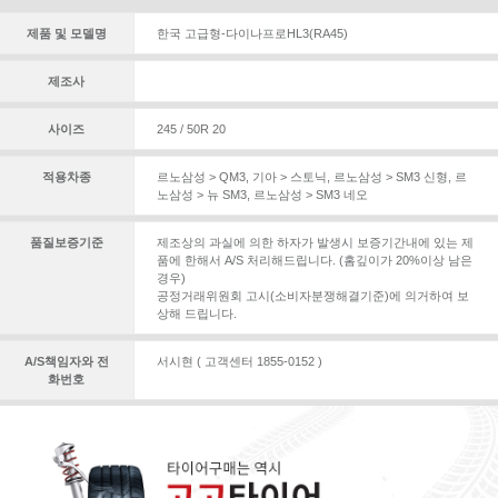
제품 및 모델명
한국 고급형-다이나프로HL3(RA45)
제조사
사이즈
245 / 50R 20
적용차종
르노삼성 > QM3
,
기아 > 스토닉
,
르노삼성 > SM3 신형
,
르
노삼성 > 뉴 SM3
,
르노삼성 > SM3 네오
품질보증기준
제조상의 과실에 의한 하자가 발생시 보증기간내에 있는 제
품에 한해서 A/S 처리해드립니다. (홈깊이가 20%이상 남은
경우)
공정거래위원회 고시(소비자분쟁해결기준)에 의거하여 보
상해 드립니다.
A/S책임자와 전
서시현 ( 고객센터 1855-0152 )
화번호