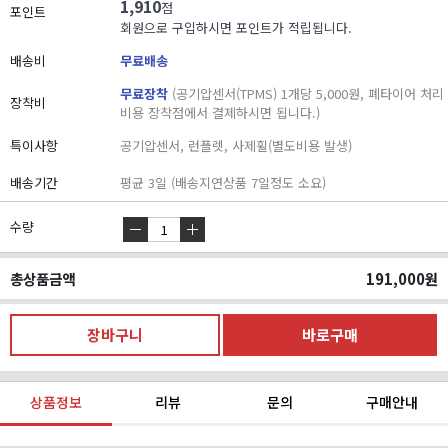
1,910
점
포인트
회원으로 구입하시면 포인트가 적립됩니다.
배송비
무료배송
무료장착
(공기압센서(TPMS) 1개당 5,000원, 폐타이어 처리
장착비
비용 장착점에서 결제하시면 됩니다.)
특이사항
공기압센서, 런플렛, 사제휠(별도비용 발생)
배송기간
평균 3일 (배송지연상품 7일정도 소요)
수량
총상품금액
191,000
원
상품정보
리뷰
문의
구매안내