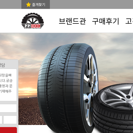
즐겨찾기
브랜드관
구매후기
고
상담