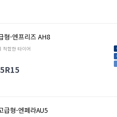
급형-엔프리즈 AH8
에 적합한 타이어
65R15
고급형-엔페라AU5