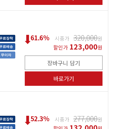
320,000
61.6
%
시중가
원
무료장착
123,000
할인가
원
무료배송
무이자
장바구니 담기
바로가기
277,000
52.3
%
시중가
원
무료장착
132,000
할인가
원
무료배송