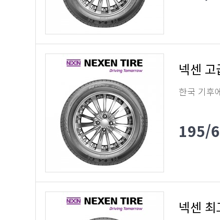
넥센 고
한국 기후
195/
넥센 최