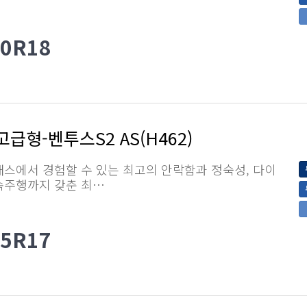
40R18
급형-벤투스S2 AS(H462)
스에서 경험할 수 있는 최고의 안락함과 정숙성, 다이
속주행까지 갖춘 최…
55R17