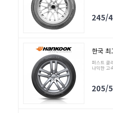
245/
한국 최고
퍼스트 클래
나믹한 고
205/