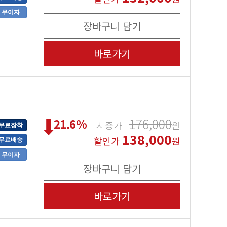
무이자
장바구니 담기
바로가기
176,000
21.6
%
시중가
원
무료장착
138,000
할인가
원
무료배송
무이자
장바구니 담기
바로가기