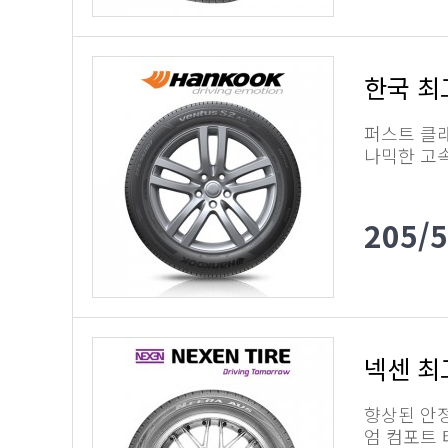
한국 최고
퍼스트 클래
나믹한 고
205/
넥센 최
향상된 안
엄 컴포트