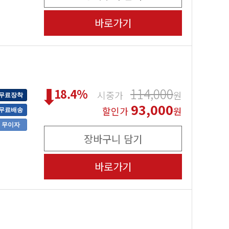
바로가기
114,000
18.4
%
시중가
원
무료장착
93,000
할인가
원
무료배송
무이자
장바구니 담기
바로가기