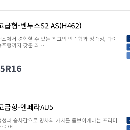
급형-벤투스S2 AS(H462)
스에서 경험할 수 있는 최고의 안락함과 정숙성, 다이
속주행까지 갖춘 최…
55R16
고급형-엔페라AU5
정성과 승차감으로 명차의 가치를 돋보이게하는 프리미
 타이어