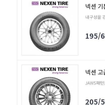
넥센 기
내구성을 
195/
넥센 고
JAWS패턴
205/