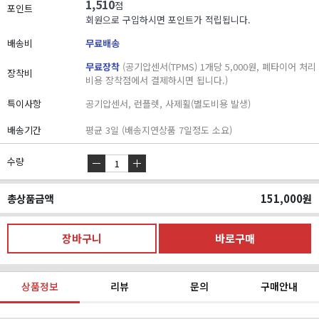
1,510
점
포인트
회원으로 구입하시면 포인트가 적립됩니다.
배송비
무료배송
무료장착
(공기압센서(TPMS) 1개당 5,000원, 폐타이어 처리
장착비
비용 장착점에서 결제하시면 됩니다.)
특이사항
공기압센서, 런플렛, 사제휠(별도비용 발생)
배송기간
평균 3일 (배송지연상품 7일정도 소요)
수량
총상품금액
151,000
원
상품정보
리뷰
문의
구매안내