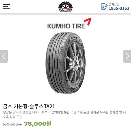
금호 기본형-솔루스TA21
부담은 낮추고 성능을 더하다 최적의 블럭배열 통한 소음억제/분산 설계로 우수한 승차감 및 저
소음 성능 구현
원
78,000
원
100,000