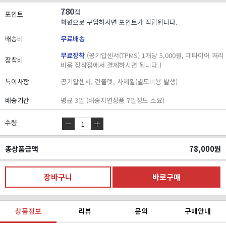
780
점
포인트
회원으로 구입하시면 포인트가 적립됩니다.
배송비
무료배송
무료장착
(공기압센서(TPMS) 1개당 5,000원, 폐타이어 처리
장착비
비용 장착점에서 결제하시면 됩니다.)
특이사항
공기압센서, 런플렛, 사제휠(별도비용 발생)
배송기간
평균 3일 (배송지연상품 7일정도 소요)
수량
총상품금액
78,000
원
상품정보
리뷰
문의
구매안내