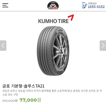
금호 기본형-솔루스TA21
부담은 낮추고 성능을 더하다 최적의 블럭배열 통한 소음억제/분산 설계로 우수한 승차감 및 저
소음 성능 구현
원
77,000
원
100,000