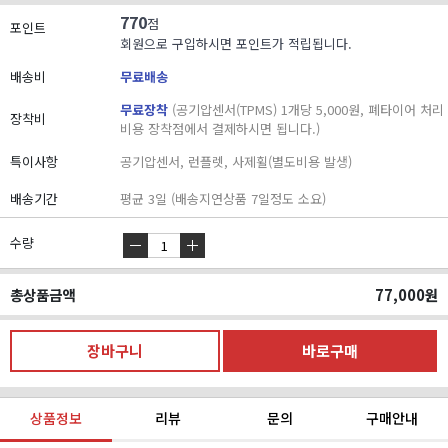
770
점
포인트
회원으로 구입하시면 포인트가 적립됩니다.
배송비
무료배송
무료장착
(공기압센서(TPMS) 1개당 5,000원, 폐타이어 처리
장착비
비용 장착점에서 결제하시면 됩니다.)
특이사항
공기압센서, 런플렛, 사제휠(별도비용 발생)
배송기간
평균 3일 (배송지연상품 7일정도 소요)
수량
총상품금액
77,000
원
상품정보
리뷰
문의
구매안내