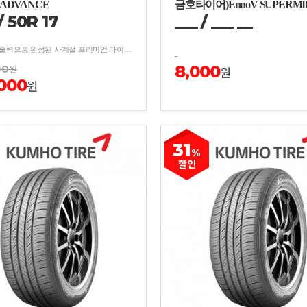
 ADVANCE
금호타이어)EnnoV SUPERMILE
/
50
R
17
___
/
__
_
__
더 나은 기술력으로 완성된 사계절 프리미엄 타이어 보강구조 적용, 사계절 균형잡힌 안락한 승차감
8,000
00
원
원
,000
원
31
%
할인