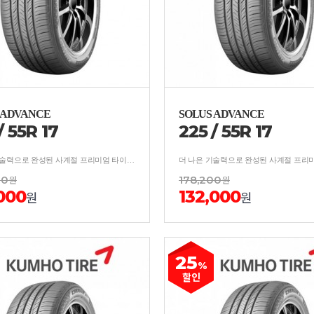
 ADVANCE
SOLUS ADVANCE
/
55
R
17
225
/
55
R
17
더 나은 기술력으로 완성된 사계절 프리미엄 타이어 보강구조 적용, 사계절 균형잡힌 안락한 승차감
00
원
178,200
원
000
132,000
원
원
25
%
할인