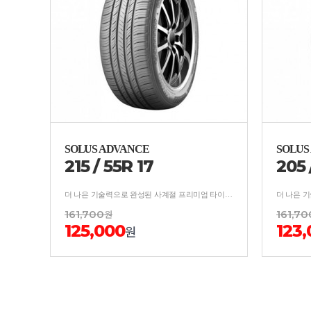
SOLUS ADVANCE
SOLUS
215
/
55
R
17
205
더 나은 기술력으로 완성된 사계절 프리미엄 타이어 보강구조 적용, 사계절 균형잡힌 안락한 승차감
161,700
원
161,70
125,000
123
원