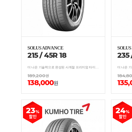
SOLUS ADVANCE
SOLUS
215
/
45
R
18
235
더 나은 기술력으로 완성된 사계절 프리미엄 타이어 보강구조 적용, 사계절 균형잡힌 안락한 승차감
189,200
원
184,8
138,000
135,
원
23
24
%
%
할인
할인