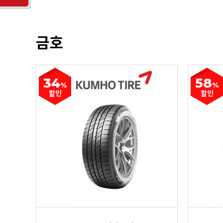
금호
34
58
%
%
할인
할인