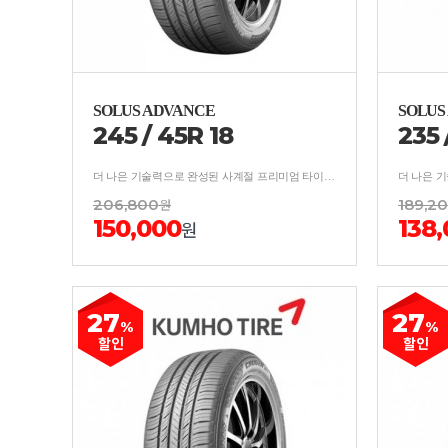
SOLUS ADVANCE
SOLUS
245
/
45
R
18
235
더 나은 기술력으로 완성된 사계절 프리미엄 타이어 보강구조 적용, 사계절 균형잡힌 안락한 승차감
206,800
원
189,2
150,000
138
원
27
27
%
%
할인
할인