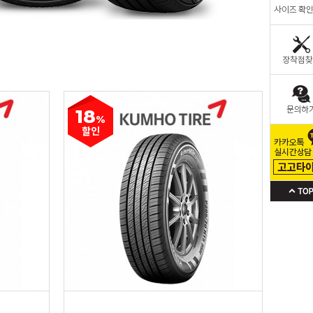
18
%
할인