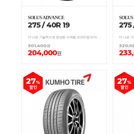
SOLUS ADVANCE
SOLUS
275
/
40
R
19
275
더 나은 기술력으로 완성된 사계절 프리미엄 타이어 보강구조 적용, 사계절 균형잡힌 안락한 승차감
301,400
원
320,1
204,000
233
원
27
27
%
%
할인
할인