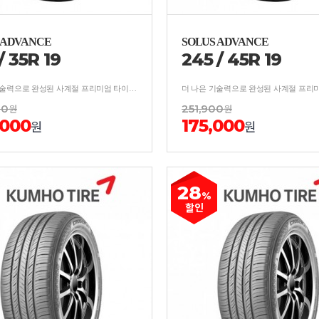
 ADVANCE
SOLUS ADVANCE
/
35
R
19
245
/
45
R
19
더 나은 기술력으로 완성된 사계절 프리미엄 타이어 보강구조 적용, 사계절 균형잡힌 안락한 승차감
00
원
251,900
원
,000
175,000
원
원
28
%
할인