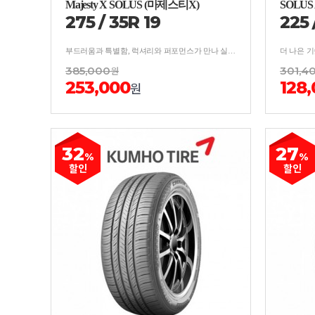
Majesty X SOLUS (마제스티X)
SOLUS
275
/
35
R
19
225
부드러움과 특별함, 럭셔리와 퍼포먼스가 만나 실현된 Majesty X 최상위 럭셔리 차종 타겟의 High-end 퍼포먼스 제품 국내 시장에 최적화된 최상의 승차감을 구현한 럭셔리 제품 최신 주행기술과 안전기술이 적용된 사계절용 프리미엄 컴포트 제품
385,000
원
301,4
253,000
128
원
32
27
%
%
할인
할인