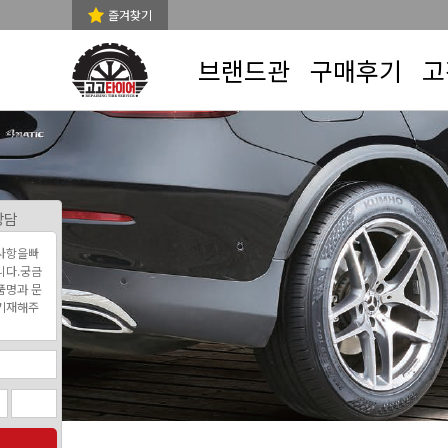
즐겨찾기
브랜드관
구매후기
고
상담