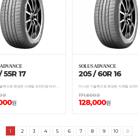
 ADVANCE
SOLUS ADVANCE
/
55
R
17
205
/
60
R
16
더 나은 기술력으로 완성된 사계절 프리미엄 타이어 보강구조 적용, 사계절 균형잡힌 안락한 승차감
0
원
171,600
원
,000
128,000
원
원
1
2
3
4
5
6
7
8
9
10