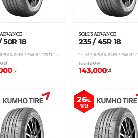
 ADVANCE
SOLUS ADVANCE
/
50
R
18
235
/
45
R
18
더 나은 기술력으로 완성된 사계절 프리미엄 타이어 보강구조 적용, 사계절 균형잡힌 안락한 승차감
00
원
199,100
원
,000
143,000
원
원
26
%
할인