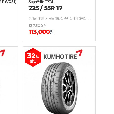
 (VX51)
SuperMile TX31
225
/
55
R
17
뛰어난 마일리지 성능,편안한 승차감까지 겸비한 타이어
137,500
원
113,000
원
32
%
할인