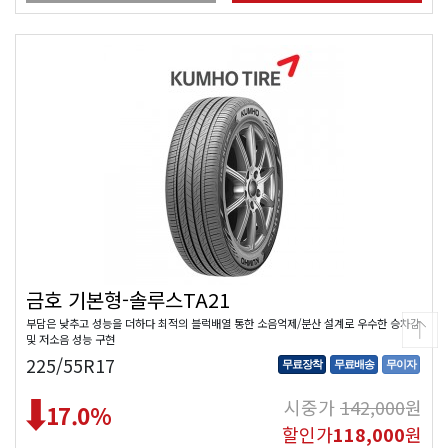
금호 기본형-솔루스TA21
부담은 낮추고 성능을 더하다 최적의 블럭배열 통한 소음억제/분산 설계로 우수한 승차감
및 저소음 성능 구현
225/55R17
무료장착
무료배송
무이자
시중가
142,000
원
17.0
%
할인가
118,000
원