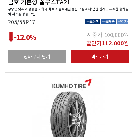
금호 기본형-솔루스TA21
부담은 낮추고 성능을 더하다 최적의 블럭배열 통한 소음억제/분산 설계로 우수한 승차감
및 저소음 성능 구현
205/55R17
무료장착
무료배송
무이자
시중가
100,000
원
-12.0
%
할인가
112,000
원
장바구니 담기
바로가기