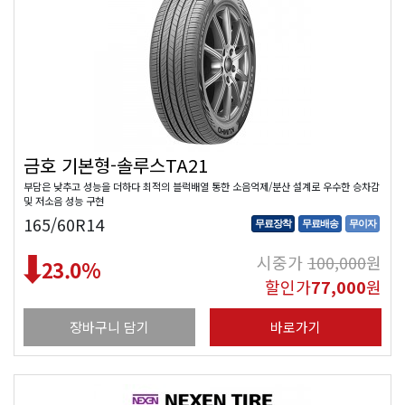
금호 기본형-솔루스TA21
부담은 낮추고 성능을 더하다 최적의 블럭배열 통한 소음억제/분산 설계로 우수한 승차감
및 저소음 성능 구현
165/60R14
무료장착
무료배송
무이자
시중가
100,000
원
23.0
%
할인가
77,000
원
장바구니 담기
바로가기