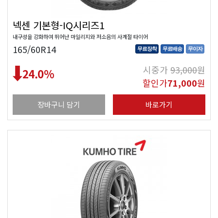
넥센 기본형-IQ시리즈1
내구성을 강화하여 뛰어난 마일리지와 저소음의 사계절 타이어
165/60R14
무료장착
무료배송
무이자
시중가
93,000
원
24.0
%
할인가
71,000
원
장바구니 담기
바로가기