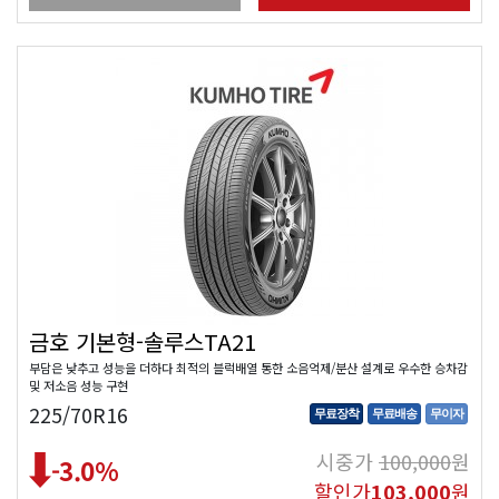
금호 기본형-솔루스TA21
부담은 낮추고 성능을 더하다 최적의 블럭배열 통한 소음억제/분산 설계로 우수한 승차감
및 저소음 성능 구현
225/70R16
무료장착
무료배송
무이자
시중가
100,000
원
-3.0
%
할인가
103,000
원