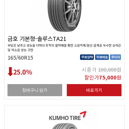
금호 기본형-솔루스TA21
부담은 낮추고 성능을 더하다 최적의 블럭배열 통한 소음억제/분산 설계로 우수한 승차감
및 저소음 성능 구현
165/60R15
무료장착
무료배송
무이자
시중가
100,000
원
25.0
%
할인가
75,000
원
장바구니 담기
바로가기