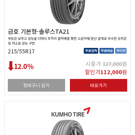
금호 기본형-솔루스TA21
부담은 낮추고 성능을 더하다 최적의 블럭배열 통한 소음억제/분산 설계로 우수한 승차감
및 저소음 성능 구현
215/55R17
무료장착
무료배송
무이자
시중가
127,000
원
12.0
%
할인가
112,000
원
장바구니 담기
바로가기