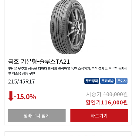
금호 기본형-솔루스TA21
부담은 낮추고 성능을 더하다 최적의 블럭배열 통한 소음억제/분산 설계로 우수한 승차감
및 저소음 성능 구현
215/45R17
무료장착
무료배송
무이자
시중가
100,000
원
-15.0
%
할인가
116,000
원
장바구니 담기
바로가기