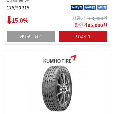
및 저소음 성능 구현
175/50R15
무료장착
무료배송
무이자
시중가
100,000
원
15.0
%
할인가
85,000
원
장바구니 담기
바로가기