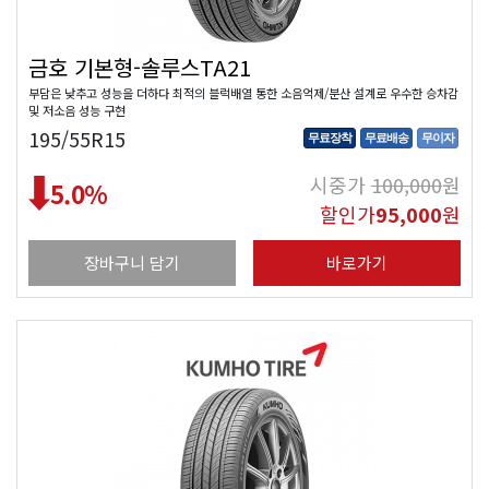
금호 기본형-솔루스TA21
부담은 낮추고 성능을 더하다 최적의 블럭배열 통한 소음억제/분산 설계로 우수한 승차감
및 저소음 성능 구현
195/55R15
무료장착
무료배송
무이자
시중가
100,000
원
5.0
%
할인가
95,000
원
장바구니 담기
바로가기