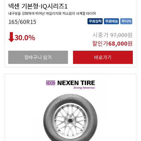
넥센 기본형-IQ시리즈1
내구성을 강화하여 뛰어난 마일리지와 저소음의 사계절 타이어
165/60R15
무료장착
무료배송
무이자
시중가
97,000
원
30.0
%
할인가
68,000
원
장바구니 담기
바로가기