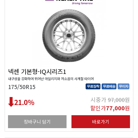
넥센 기본형-IQ시리즈1
내구성을 강화하여 뛰어난 마일리지와 저소음의 사계절 타이어
175/50R15
무료장착
무료배송
무이자
시중가
97,000
원
21.0
%
할인가
77,000
원
장바구니 담기
바로가기