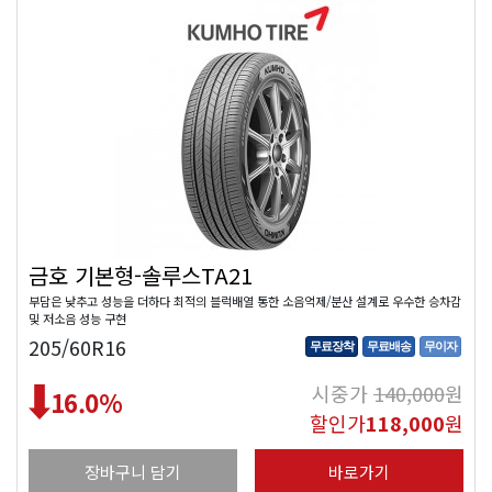
금호 기본형-솔루스TA21
부담은 낮추고 성능을 더하다 최적의 블럭배열 통한 소음억제/분산 설계로 우수한 승차감
및 저소음 성능 구현
205/60R16
무료장착
무료배송
무이자
시중가
140,000
원
16.0
%
할인가
118,000
원
장바구니 담기
바로가기