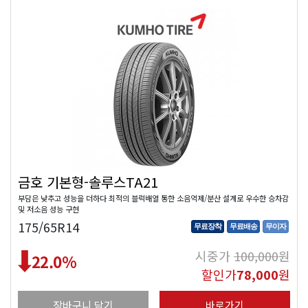
금호 기본형-솔루스TA21
부담은 낮추고 성능을 더하다 최적의 블럭배열 통한 소음억제/분산 설계로 우수한 승차감
및 저소음 성능 구현
175/65R14
무료장착
무료배송
무이자
시중가
100,000
원
22.0
%
할인가
78,000
원
장바구니 담기
바로가기