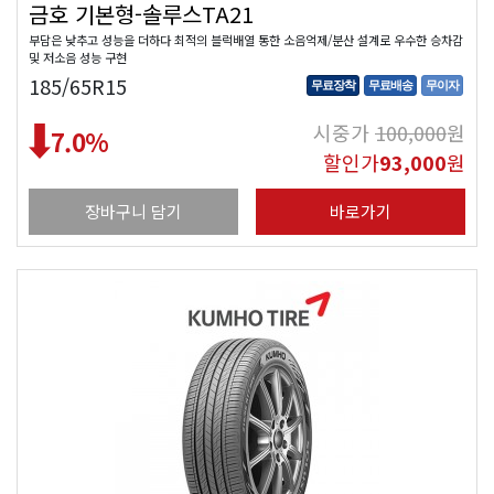
금호 기본형-솔루스TA21
부담은 낮추고 성능을 더하다 최적의 블럭배열 통한 소음억제/분산 설계로 우수한 승차감
및 저소음 성능 구현
185/65R15
무료장착
무료배송
무이자
시중가
100,000
원
7.0
%
할인가
93,000
원
장바구니 담기
바로가기