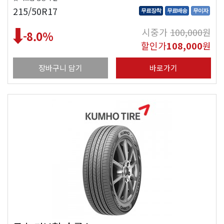
215/50R17
무료장착
무료배송
무이자
시중가
100,000
원
-8.0
%
할인가
108,000
원
장바구니 담기
바로가기