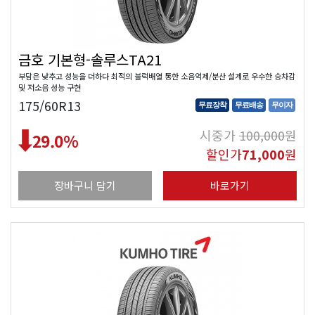
금호 기본형-솔루스TA21
부담은 낮추고 성능을 더하다 최적의 블럭배열 통한 소음억제/분산 설계로 우수한 승차감
및 저소음 성능 구현
175/60R13
무료장착
무료배송
무이자
시중가
100,000
원
29.0
%
할인가
71,000
원
장바구니 담기
바로가기