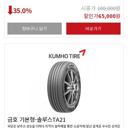
시중가
100,000
원
35.0
%
할인가
65,000
원
장바구니 담기
바로가기
금호 기본형-솔루스TA21
부담은 낮추고 성능을 더하다 최적의 블럭배열 통한 소음억제/분산 설계로 우수한 승차감