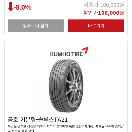
시중가
100,000
원
-8.0
%
할인가
108,000
원
장바구니 담기
바로가기
금호 기본형-솔루스TA21
부담은 낮추고 성능을 더하다 최적의 블럭배열 통한 소음억제/분산 설계로 우수한 승차감
및 저소음 성능 구현