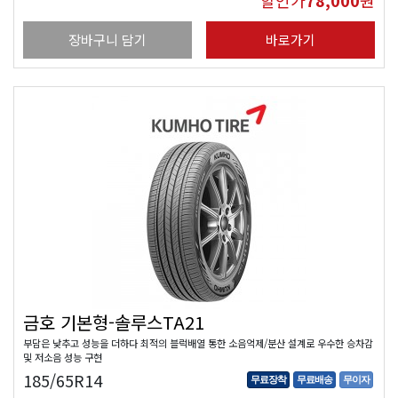
할인가
78,000
원
장바구니 담기
바로가기
금호 기본형-솔루스TA21
부담은 낮추고 성능을 더하다 최적의 블럭배열 통한 소음억제/분산 설계로 우수한 승차감
및 저소음 성능 구현
185/65R14
무료장착
무료배송
무이자