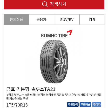
검색하기
전체상품
승용차
SUV/RV
LTR
금호 기본형-솔루스TA21
부담은 낮추고 성능을 더하다 최적의 블럭배열 통한 소음억제/분산 설계로 우수한 승차감
및 저소음 성능 구현
175/70R13
무료장착
무료배송
무이자