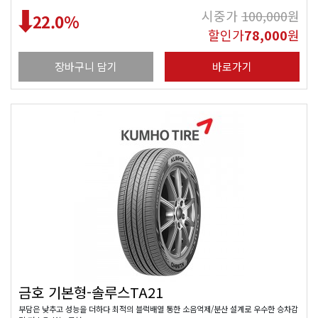
시중가
100,000
원
22.0
%
할인가
78,000
원
장바구니 담기
바로가기
금호 기본형-솔루스TA21
부담은 낮추고 성능을 더하다 최적의 블럭배열 통한 소음억제/분산 설계로 우수한 승차감