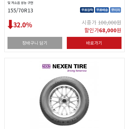
및 저소음 성능 구현
155/70R13
무료장착
무료배송
무이자
시중가
100,000
원
32.0
%
할인가
68,000
원
장바구니 담기
바로가기