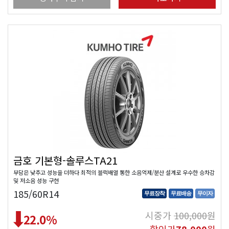
금호 기본형-솔루스TA21
부담은 낮추고 성능을 더하다 최적의 블럭배열 통한 소음억제/분산 설계로 우수한 승차감
및 저소음 성능 구현
185/60R14
무료장착
무료배송
무이자
시중가
100,000
원
22.0
%