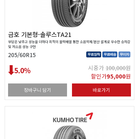
금호 기본형-솔루스TA21
부담은 낮추고 성능을 더하다 최적의 블럭배열 통한 소음억제/분산 설계로 우수한 승차감
및 저소음 성능 구현
205/60R15
무료장착
무료배송
무이자
시중가
100,000
원
5.0
%
할인가
95,000
원
장바구니 담기
바로가기