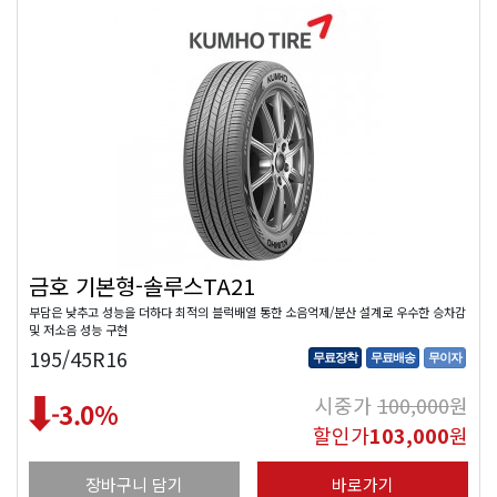
금호 기본형-솔루스TA21
부담은 낮추고 성능을 더하다 최적의 블럭배열 통한 소음억제/분산 설계로 우수한 승차감
및 저소음 성능 구현
195/45R16
무료장착
무료배송
무이자
시중가
100,000
원
-3.0
%
할인가
103,000
원
장바구니 담기
바로가기