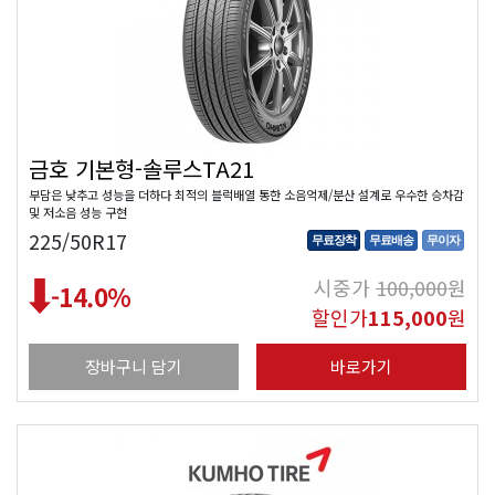
금호 기본형-솔루스TA21
부담은 낮추고 성능을 더하다 최적의 블럭배열 통한 소음억제/분산 설계로 우수한 승차감
및 저소음 성능 구현
225/50R17
무료장착
무료배송
무이자
시중가
100,000
원
-14.0
%
할인가
115,000
원
장바구니 담기
바로가기