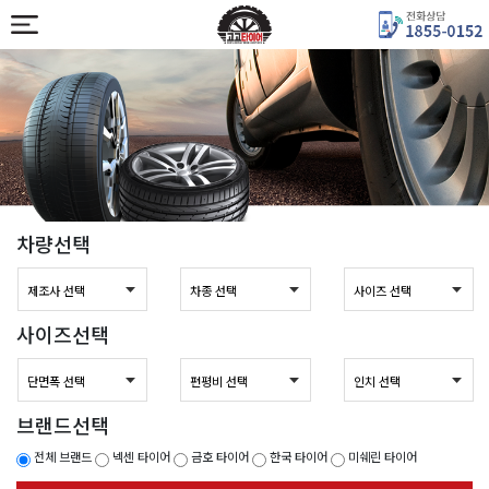
차량선택
사이즈선택
브랜드선택
전체 브랜드
넥센 타이어
금호 타이어
한국 타이어
미쉐린 타이어