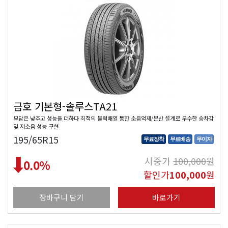
금호 기본형-솔루스TA21
부담은 낮추고 성능을 더하다 최적의 블럭배열 통한 소음억제/분산 설계로 우수한 승차감
및 저소음 성능 구현
195/65R15
무료장착
무료배송
무이자
시중가
100,000
원
0.0
%
할인가
100,000
원
장바구니 담기
바로가기