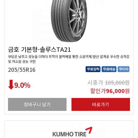
금호 기본형-솔루스TA21
부담은 낮추고 성능을 더하다 최적의 블럭배열 통한 소음억제/분산 설계로 우수한 승차감
및 저소음 성능 구현
205/55R16
무료장착
무료배송
무이자
시중가
105,000
원
9.0
%
할인가
96,000
원
장바구니 담기
바로가기