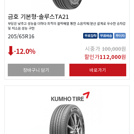
금호 기본형-솔루스TA21
부담은 낮추고 성능을 더하다 최적의 블럭배열 통한 소음억제/분산 설계로 우수한 승차감
및 저소음 성능 구현
205/65R16
무료장착
무료배송
무이자
시중가
100,000
원
-12.0
%
할인가
112,000
원
장바구니 담기
바로가기