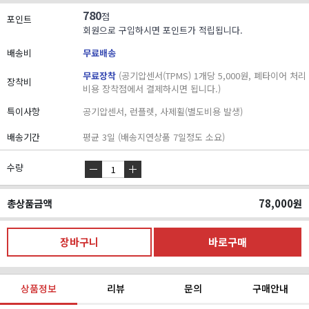
780
점
포인트
회원으로 구입하시면 포인트가 적립됩니다.
배송비
무료배송
무료장착
(공기압센서(TPMS) 1개당 5,000원, 폐타이어 처리
장착비
비용 장착점에서 결제하시면 됩니다.)
특이사항
공기압센서, 런플렛, 사제휠(별도비용 발생)
배송기간
평균 3일 (배송지연상품 7일정도 소요)
수량
총상품금액
78,000
원
상품정보
리뷰
문의
구매안내