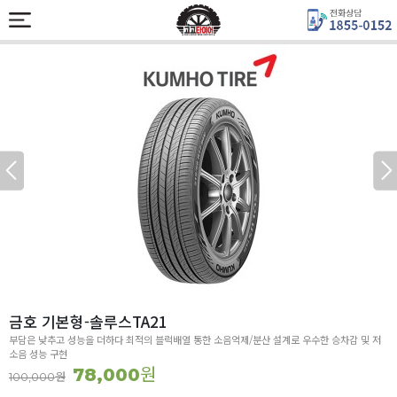
금호 기본형-솔루스TA21
부담은 낮추고 성능을 더하다 최적의 블럭배열 통한 소음억제/분산 설계로 우수한 승차감 및 저
소음 성능 구현
원
78,000
원
100,000