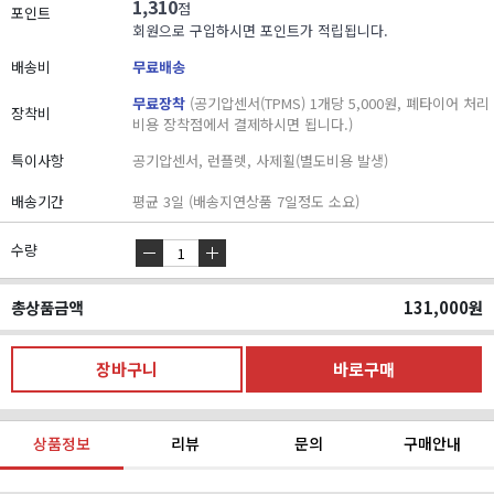
1,310
점
포인트
회원으로 구입하시면 포인트가 적립됩니다.
배송비
무료배송
무료장착
(공기압센서(TPMS) 1개당 5,000원, 폐타이어 처리
장착비
비용 장착점에서 결제하시면 됩니다.)
특이사항
공기압센서, 런플렛, 사제휠(별도비용 발생)
배송기간
평균 3일 (배송지연상품 7일정도 소요)
수량
총상품금액
131,000
원
상품정보
리뷰
문의
구매안내