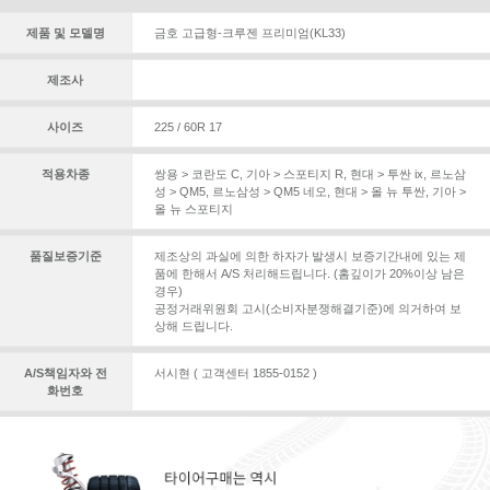
제품 및 모델명
금호 고급형-크루젠 프리미엄(KL33)
제조사
사이즈
225 / 60R 17
적용차종
쌍용 > 코란도 C
,
기아 > 스포티지 R
,
현대 > 투싼 ix
,
르노삼
성 > QM5
,
르노삼성 > QM5 네오
,
현대 > 올 뉴 투싼
,
기아 >
올 뉴 스포티지
품질보증기준
제조상의 과실에 의한 하자가 발생시 보증기간내에 있는 제
품에 한해서 A/S 처리해드립니다. (홈깊이가 20%이상 남은
경우)
공정거래위원회 고시(소비자분쟁해결기준)에 의거하여 보
상해 드립니다.
A/S책임자와 전
서시현 ( 고객센터 1855-0152 )
화번호