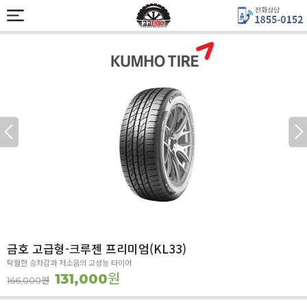
금호 고급형-크루젠 프리미엄(KL33)
탁월한 승차감과 저소음의 고성능 타이어
원
131,000
원
166,000