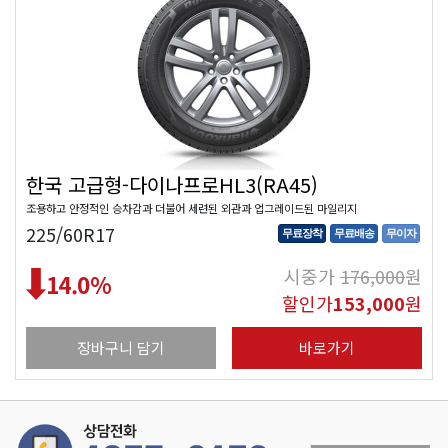
한국 고급형-다이나프로HL3(RA45)
조용하고 안정적인 승차감과 더불어 세련된 외관과 업그레이드된 마일리지
225/60R17
무료장착
무료배송
무이자
시중가
176,000
원
14.0
%
할인가
153,000
원
장바구니 담기
바로가기