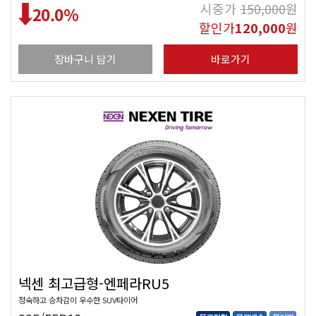
시중가
150,000
원
20.0
%
할인가
120,000
원
장바구니 담기
바로가기
넥센 최고급형-엔페라RU5
정숙하고 승차감이 우수한 SUV타이어