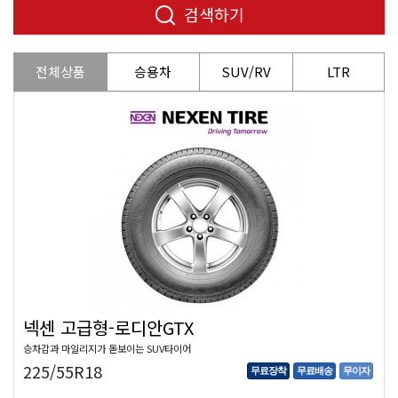
검색하기
전체상품
승용차
SUV/RV
LTR
넥센 고급형-로디안GTX
승차감과 마일리지가 돋보이는 SUV타이어
225/55R18
무료장착
무료배송
무이자