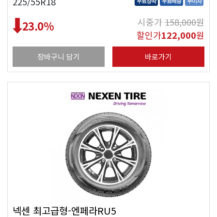
225/55R18
무료장착
무료배송
무이자
시중가
158,000
원
23.0
%
할인가
122,000
원
장바구니 담기
바로가기
넥센 최고급형-엔페라RU5