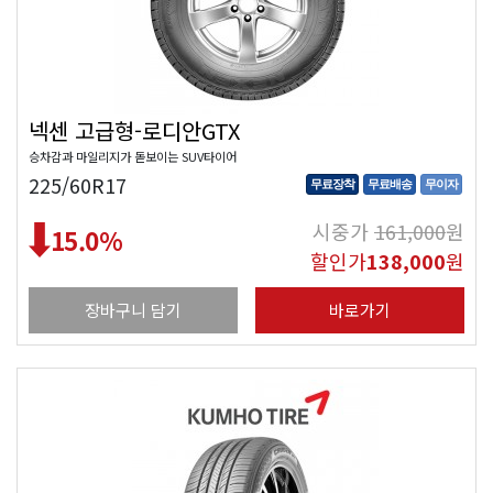
넥센 고급형-로디안GTX
승차감과 마일리지가 돋보이는 SUV타이어
225/60R17
무료장착
무료배송
무이자
시중가
161,000
원
15.0
%
할인가
138,000
원
장바구니 담기
바로가기