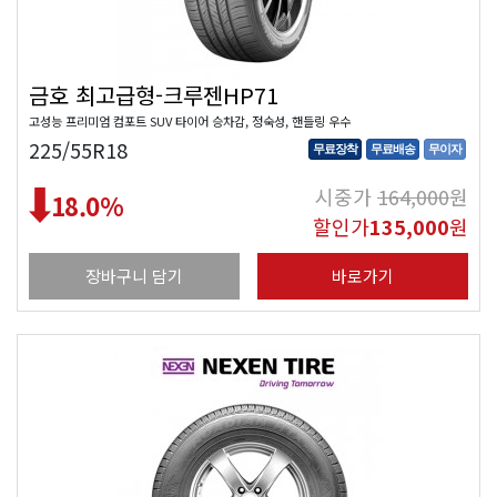
금호 최고급형-크루젠HP71
고성능 프리미엄 컴포트 SUV 타이어 승차감, 정숙성, 핸들링 우수
225/55R18
무료장착
무료배송
무이자
시중가
164,000
원
18.0
%
할인가
135,000
원
장바구니 담기
바로가기