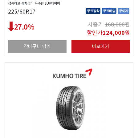
정숙하고 승차감이 우수한 SUV타이어
225/60R17
무료장착
무료배송
무이자
시중가
168,000
원
27.0
%
할인가
124,000
원
장바구니 담기
바로가기