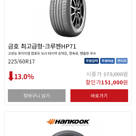
금호 최고급형-크루젠HP71
고성능 프리미엄 컴포트 SUV 타이어 승차감, 정숙성, 핸들링 우수
225/60R17
무료장착
무료배송
무이자
시중가
173,000
원
13.0
%
할인가
151,000
원
장바구니 담기
바로가기