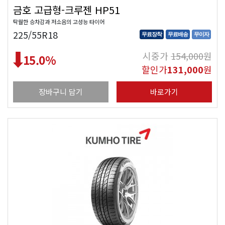
금호 고급형-크루젠 HP51
탁월한 승차감과 저소음의 고성능 타이어
225/55R18
무료장착
무료배송
무이자
시중가
154,000
원
15.0
%
할인가
131,000
원
장바구니 담기
바로가기