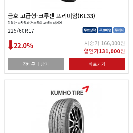
금호 고급형-크루젠 프리미엄(KL33)
탁월한 승차감과 저소음의 고성능 타이어
225/60R17
무료장착
무료배송
무이자
시중가
166,000
원
22.0
%
할인가
131,000
원
장바구니 담기
바로가기