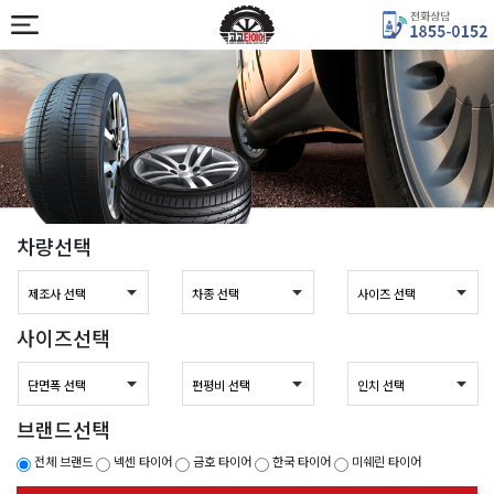
차량선택
사이즈선택
브랜드선택
전체 브랜드
넥센 타이어
금호 타이어
한국 타이어
미쉐린 타이어