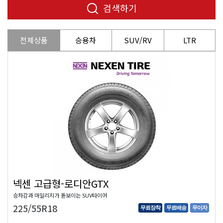
검색하기
전체상품
승용차
SUV/RV
LTR
넥센 고급형-로디안GTX
승차감과 마일리지가 돋보이는 SUV타이어
225/55R18
무료장착
무료배송
무이자