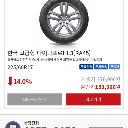
한국 고급형-다이나프로HL3(RA45)
조용하고 안정적인 승차감과 더불어 세련된 외관과 업그레이드된 마일리지
225/60R17
무료장착
무료배송
무이자
시중가
176,000
원
14.0
%
할인가
153,000
원
장바구니 담기
바로가기