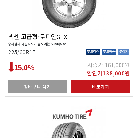
넥센 고급형-로디안GTX
승차감과 마일리지가 돋보이는 SUV타이어
225/60R17
무료장착
무료배송
무이자
시중가
161,000
원
15.0
%
할인가
138,000
원
장바구니 담기
바로가기