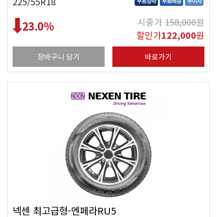
225/55R18
무료장착
무료배송
무이자
시중가
158,000
원
23.0
%
할인가
122,000
원
장바구니 담기
바로가기
넥센 최고급형-엔페라RU5