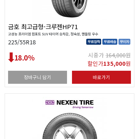
금호 최고급형-크루젠HP71
고성능 프리미엄 컴포트 SUV 타이어 승차감, 정숙성, 핸들링 우수
225/55R18
무료장착
무료배송
무이자
시중가
164,000
원
18.0
%
할인가
135,000
원
장바구니 담기
바로가기