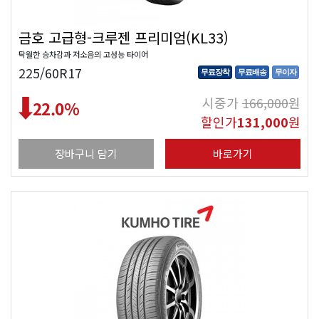
금호 고급형-크루젠 프리미엄(KL33)
탁월한 승차감과 저소음의 고성능 타이어
225/60R17
무료장착
무료배송
무이자
시중가
166,000
원
22.0
%
할인가
131,000
원
장바구니 담기
바로가기