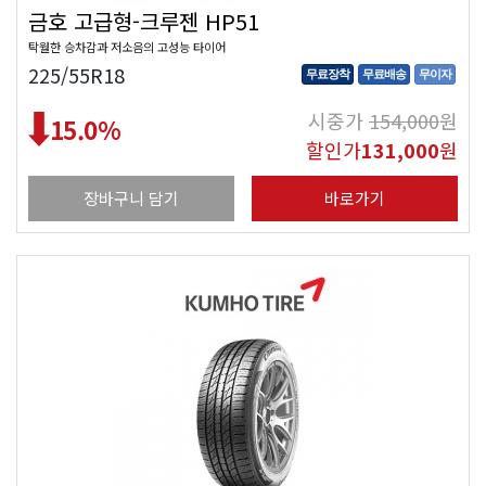
금호 고급형-크루젠 HP51
탁월한 승차감과 저소음의 고성능 타이어
225/55R18
무료장착
무료배송
무이자
시중가
154,000
원
15.0
%
할인가
131,000
원
장바구니 담기
바로가기