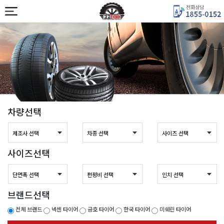
차량선택
사이즈선택
브랜드선택
전체 브랜드
넥센 타이어
금호 타이어
한국 타이어
미쉐린 타이어