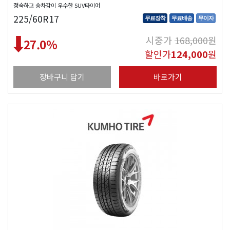
정숙하고 승차감이 우수한 SUV타이어
225/60R17
무료장착
무료배송
무이자
시중가
168,000
원
27.0
%
할인가
124,000
원
장바구니 담기
바로가기