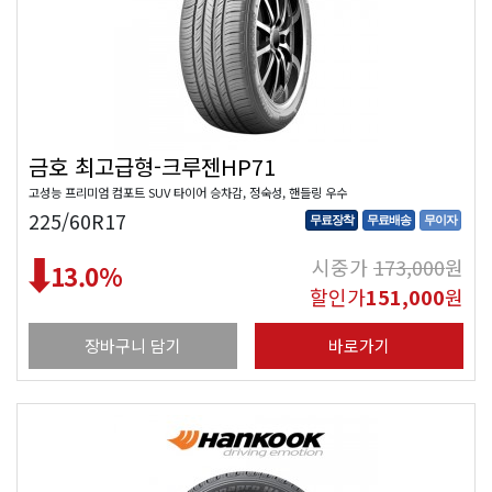
금호 최고급형-크루젠HP71
고성능 프리미엄 컴포트 SUV 타이어 승차감, 정숙성, 핸들링 우수
225/60R17
무료장착
무료배송
무이자
시중가
173,000
원
13.0
%
할인가
151,000
원
장바구니 담기
바로가기