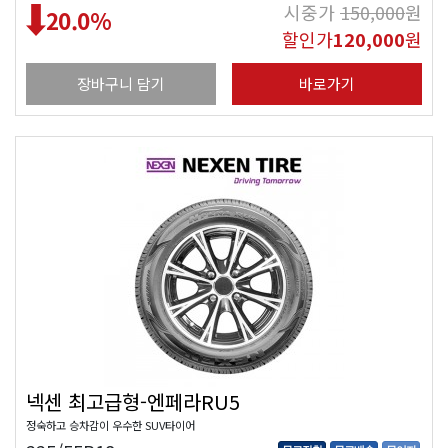
시중가
150,000
원
20.0
%
할인가
120,000
원
장바구니 담기
바로가기
넥센 최고급형-엔페라RU5
정숙하고 승차감이 우수한 SUV타이어