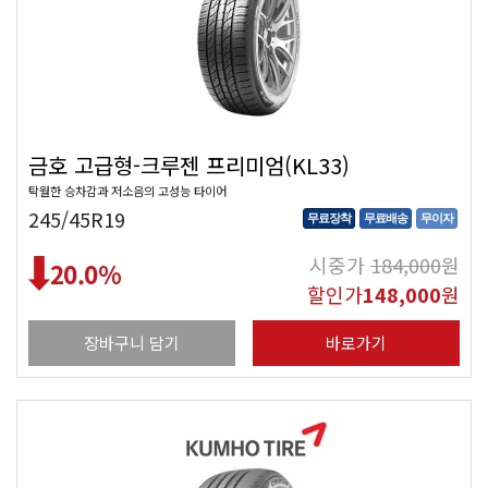
금호 고급형-크루젠 프리미엄(KL33)
탁월한 승차감과 저소음의 고성능 타이어
245/45R19
무료장착
무료배송
무이자
시중가
184,000
원
20.0
%
할인가
148,000
원
장바구니 담기
바로가기