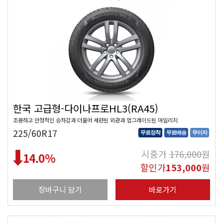
한국 고급형-다이나프로HL3(RA45)
조용하고 안정적인 승차감과 더불어 세련된 외관과 업그레이드된 마일리지
225/60R17
무료장착
무료배송
무이자
시중가
176,000
원
14.0
%
할인가
153,000
원
장바구니 담기
바로가기