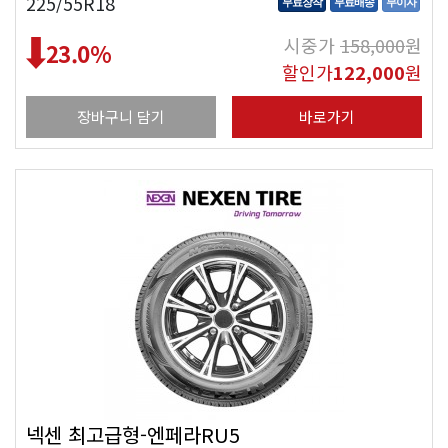
225/55R18
무료장착
무료배송
무이자
시중가
158,000
원
23.0
%
할인가
122,000
원
장바구니 담기
바로가기
넥센 최고급형-엔페라RU5