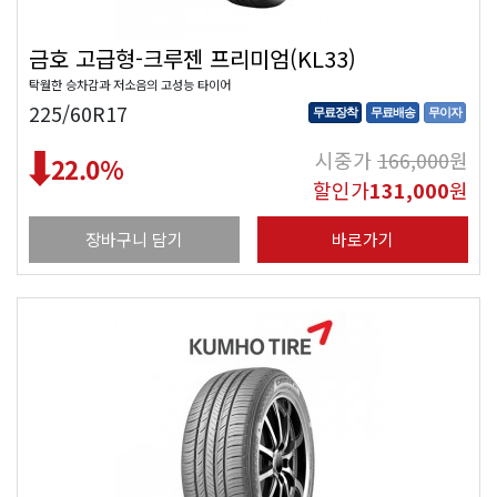
금호 고급형-크루젠 프리미엄(KL33)
탁월한 승차감과 저소음의 고성능 타이어
225/60R17
무료장착
무료배송
무이자
시중가
166,000
원
22.0
%
할인가
131,000
원
장바구니 담기
바로가기