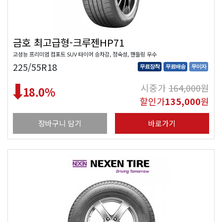
금호 최고급형-크루젠HP71
고성능 프리미엄 컴포트 SUV 타이어 승차감, 정숙성, 핸들링 우수
225/55R18
무료장착
무료배송
무이자
시중가
164,000
원
18.0
%
할인가
135,000
원
장바구니 담기
바로가기