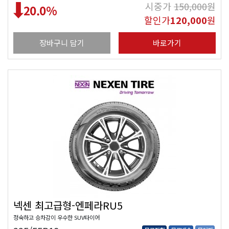
시중가
150,000
원
20.0
%
할인가
120,000
원
장바구니 담기
바로가기
넥센 최고급형-엔페라RU5
정숙하고 승차감이 우수한 SUV타이어