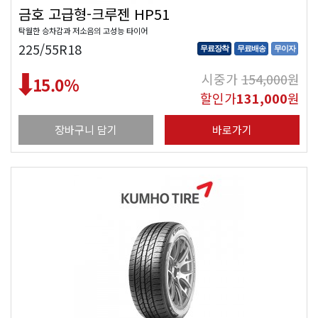
금호 고급형-크루젠 HP51
탁월한 승차감과 저소음의 고성능 타이어
225/55R18
무료장착
무료배송
무이자
시중가
154,000
원
15.0
%
할인가
131,000
원
장바구니 담기
바로가기