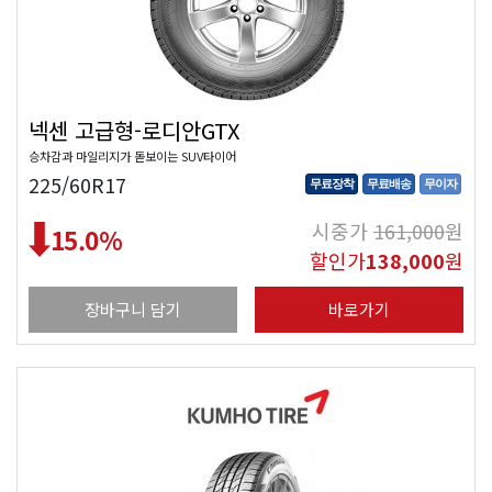
넥센 고급형-로디안GTX
승차감과 마일리지가 돋보이는 SUV타이어
225/60R17
무료장착
무료배송
무이자
시중가
161,000
원
15.0
%
할인가
138,000
원
장바구니 담기
바로가기