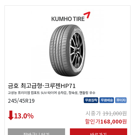
금호 최고급형-크루젠HP71
고성능 프리미엄 컴포트 SUV 타이어 승차감, 정숙성, 핸들링 우수
245/45R19
무료장착
무료배송
무이자
시중가
191,000
원
13.0
%
할인가
168,000
원
장바구니 담기
바로가기