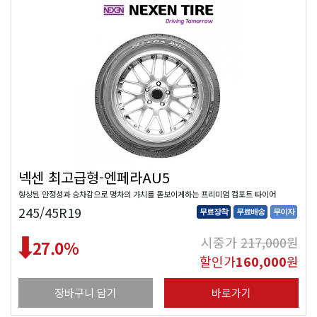
넥센 최고급형-엔페라AU5
향상된 안정성과 승차감으로 명차의 가치를 돋보이게하는 프리미엄 컴포트 타이어
245/45R19
무료장착
무료배송
무이자
시중가
217,000
원
27.0
%
할인가
160,000
원
장바구니 담기
바로가기