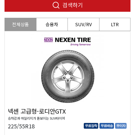
검색하기
전체상품
승용차
SUV/RV
LTR
넥센 고급형-로디안GTX
승차감과 마일리지가 돋보이는 SUV타이어
225/55R18
무료장착
무료배송
무이자