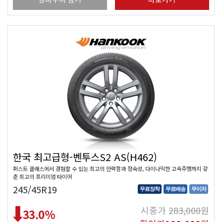
한국 최고급형-벤투스S2 AS(H462)
퍼스트 클래스에서 경험할 수 있는 최고의 안락함과 정숙성, 다이나믹한 고속주행까지 갖
춘 최고의 프리미엄 타이어
245/45R19
무료장착
무료배송
무이자
시중가
283,000
원
33.0
%