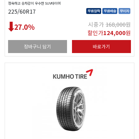
정숙하고 승차감이 우수한 SUV타이어
225/60R17
무료장착
무료배송
무이자
시중가
168,000
원
27.0
%
할인가
124,000
원
장바구니 담기
바로가기