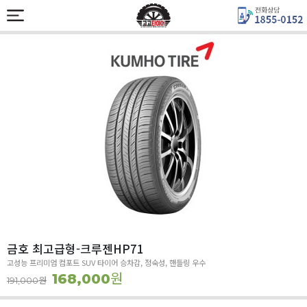
금호 최고급형-크루젠HP71
고성능 프리미엄 컴포트 SUV 타이어 승차감, 정숙성, 핸들링 우수
원
168,000
원
191,000