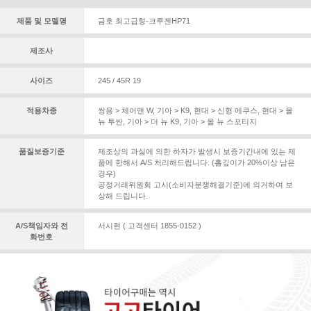
제품 및 모델명
금호 최고급형-크루젠HP71
제조사
사이즈
245 / 45R 19
적용차종
쌍용 > 체어맨 W
,
기아 > K9
,
현대 > 신형 에쿠스
,
현대 > 올
뉴 투싼
,
기아 > 더 뉴 K9
,
기아 > 올 뉴 스포티지
품질보증기준
제조상의 과실에 의한 하자가 발생시 보증기간내에 있는 제
품에 한해서 A/S 처리해드립니다. (홈깊이가 20%이상 남은
경우)
공정거래위원회 고시(소비자분쟁해결기준)에 의거하여 보
상해 드립니다.
A/S책임자와 전
서시현 ( 고객센터 1855-0152 )
화번호