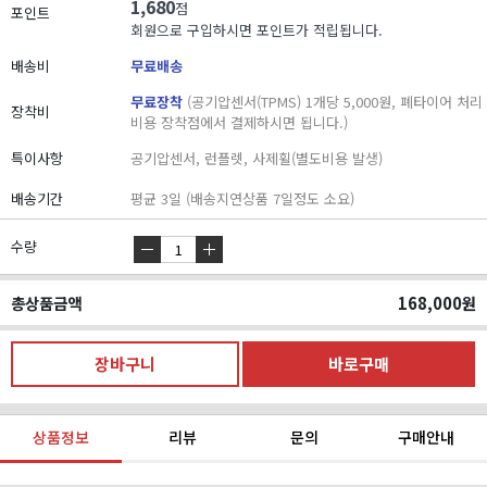
1,680
점
포인트
회원으로 구입하시면 포인트가 적립됩니다.
배송비
무료배송
무료장착
(공기압센서(TPMS) 1개당 5,000원, 폐타이어 처리
장착비
비용 장착점에서 결제하시면 됩니다.)
특이사항
공기압센서, 런플렛, 사제휠(별도비용 발생)
배송기간
평균 3일 (배송지연상품 7일정도 소요)
수량
총상품금액
168,000
원
상품정보
리뷰
문의
구매안내