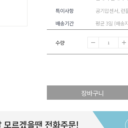
특이사항
공기압센서, 런플
배송기간
평균 3일 (배송
수량