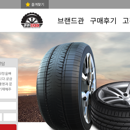
즐겨찾기
브랜드관
구매후기
고
상담