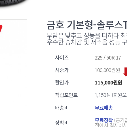
금호 기본형-솔루스T
부담은 낮추고 성능을 더하다 최
우수한 승차감 및 저소음 성능 
사이즈
225 / 50R 17
시중가
100,000
원원
할인가
115,000
원원
적립포인트
1,150점 (회
배송비
무료배송
무료장착
(공기압
장착비
점에서 결제하시