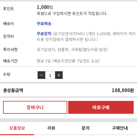
1,080
점
포인트
회원으로 구입하시면 포인트가 적립됩니다.
배송비
무료배송
무료장착
(공기압센서(TPMS) 1개당 5,000원, 폐타이어 처리
장착비
비용 장착점에서 결제하시면 됩니다.)
특이사항
공기압센서, 런플렛, 사제휠(별도비용 발생)
배송기간
평균 3일 (배송지연상품 7일정도 소요)
수량
총상품금액
108,000
원
상품정보
리뷰
문의
구매안내