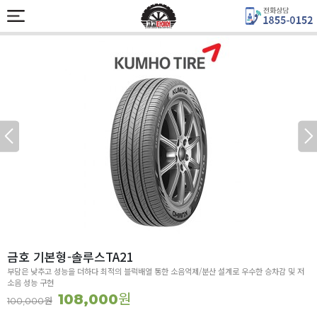
금호 기본형-솔루스TA21
부담은 낮추고 성능을 더하다 최적의 블럭배열 통한 소음억제/분산 설계로 우수한 승차감 및 저
소음 성능 구현
원
108,000
원
100,000