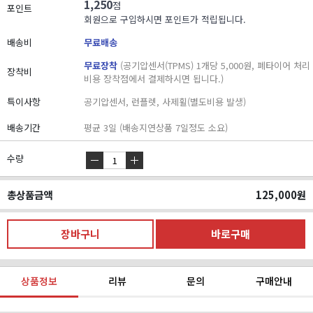
1,250
점
포인트
회원으로 구입하시면 포인트가 적립됩니다.
배송비
무료배송
무료장착
(공기압센서(TPMS) 1개당 5,000원, 폐타이어 처리
장착비
비용 장착점에서 결제하시면 됩니다.)
특이사항
공기압센서, 런플렛, 사제휠(별도비용 발생)
배송기간
평균 3일 (배송지연상품 7일정도 소요)
수량
총상품금액
125,000
원
상품정보
리뷰
문의
구매안내