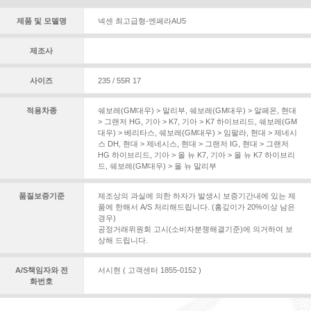
제품 및 모델명
넥센 최고급형-엔페라AU5
제조사
사이즈
235 / 55R 17
적용차종
쉐보레(GM대우) > 말리부
,
쉐보레(GM대우) > 알페온
,
현대
> 그랜저 HG
,
기아 > K7
,
기아 > K7 하이브리드
,
쉐보레(GM
대우) > 베리타스
,
쉐보레(GM대우) > 임팔라
,
현대 > 제네시
스 DH
,
현대 > 제네시스
,
현대 > 그랜저 IG
,
현대 > 그랜저
HG 하이브리드
,
기아 > 올 뉴 K7
,
기아 > 올 뉴 K7 하이브리
드
,
쉐보레(GM대우) > 올 뉴 말리부
품질보증기준
제조상의 과실에 의한 하자가 발생시 보증기간내에 있는 제
품에 한해서 A/S 처리해드립니다. (홈깊이가 20%이상 남은
경우)
공정거래위원회 고시(소비자분쟁해결기준)에 의거하여 보
상해 드립니다.
A/S책임자와 전
서시현 ( 고객센터 1855-0152 )
화번호