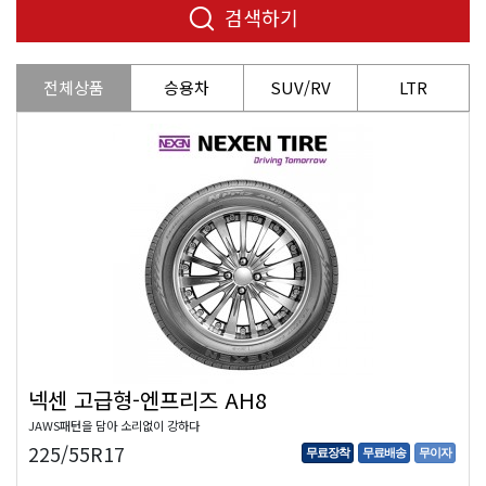
검색하기
전체상품
승용차
SUV/RV
LTR
넥센 고급형-엔프리즈 AH8
JAWS패턴을 담아 소리없이 강하다
225/55R17
무료장착
무료배송
무이자