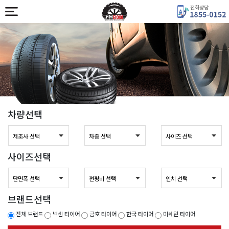
차량선택
사이즈선택
브랜드선택
전체 브랜드
넥센 타이어
금호 타이어
한국 타이어
미쉐린 타이어