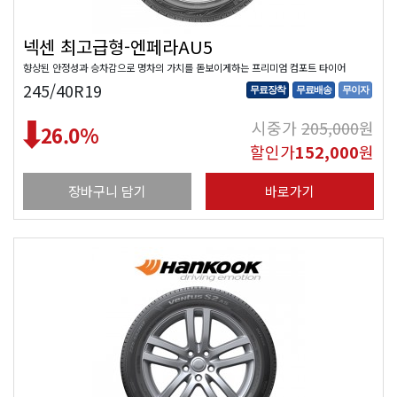
넥센 최고급형-엔페라AU5
향상된 안정성과 승차감으로 명차의 가치를 돋보이게하는 프리미엄 컴포트 타이어
245/40R19
무료장착
무료배송
무이자
시중가
205,000
원
26.0
%
할인가
152,000
원
장바구니 담기
바로가기