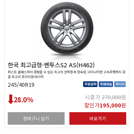
한국 최고급형-벤투스S2 AS(H462)
퍼스트 클래스에서 경험할 수 있는 최고의 안락함과 정숙성, 다이나믹한 고속주행까지 갖
춘 최고의 프리미엄 타이어
245/40R19
무료장착
무료배송
무이자
시중가
270,000
원
28.0
%
할인가
195,000
원
장바구니 담기
바로가기