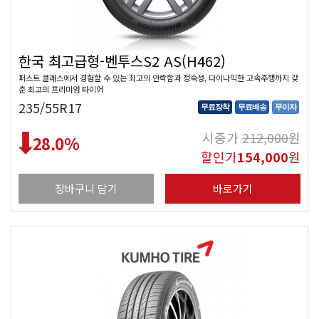
한국 최고급형-벤투스S2 AS(H462)
퍼스트 클래스에서 경험할 수 있는 최고의 안락함과 정숙성, 다이나믹한 고속주행까지 갖
춘 최고의 프리미엄 타이어
235/55R17
무료장착
무료배송
무이자
시중가
212,000
원
28.0
%
할인가
154,000
원
장바구니 담기
바로가기