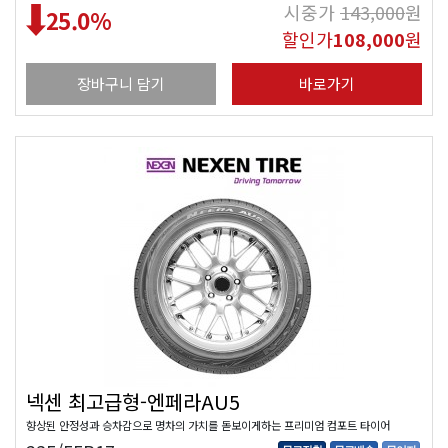
시중가
143,000
원
25.0
%
할인가
108,000
원
장바구니 담기
바로가기
넥센 최고급형-엔페라AU5
향상된 안정성과 승차감으로 명차의 가치를 돋보이게하는 프리미엄 컴포트 타이어