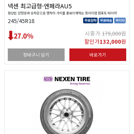
넥센 최고급형-엔페라AU5
향상된 안정성과 승차감으로 명차의 가치를 돋보이게하는 프리미엄 컴포트 타이어
245/45R18
무료장착
무료배송
무이자
시중가
179,000
원
27.0
%
할인가
132,000
원
장바구니 담기
바로가기