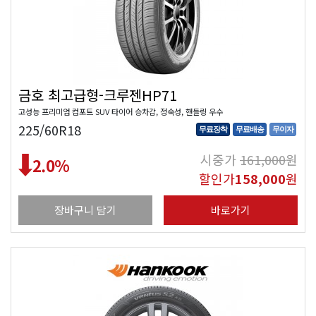
금호 최고급형-크루젠HP71
고성능 프리미엄 컴포트 SUV 타이어 승차감, 정숙성, 핸들링 우수
225/60R18
무료장착
무료배송
무이자
시중가
161,000
원
2.0
%
할인가
158,000
원
장바구니 담기
바로가기