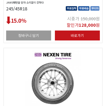
JAWS패턴을 담아 소리없이 강하다
245/45R18
무료장착
무료배송
무이자
시중가
150,000
원
15.0
%
할인가
128,000
원
장바구니 담기
바로가기