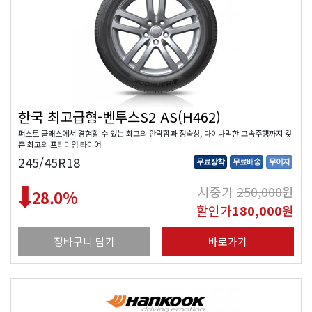
한국 최고급형-벤투스S2 AS(H462)
퍼스트 클래스에서 경험할 수 있는 최고의 안락함과 정숙성, 다이나믹한 고속주행까지 갖
춘 최고의 프리미엄 타이어
245/45R18
무료장착
무료배송
무이자
시중가
250,000
원
28.0
%
할인가
180,000
원
장바구니 담기
바로가기