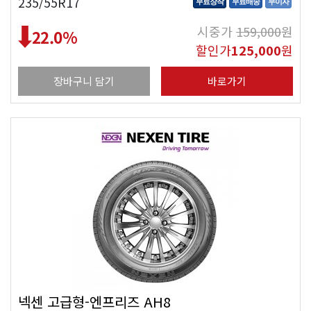
235/55R17
무료장착
무료배송
무이자
시중가
159,000
원
22.0
%
할인가
125,000
원
장바구니 담기
바로가기
넥센 고급형-엔프리즈 AH8