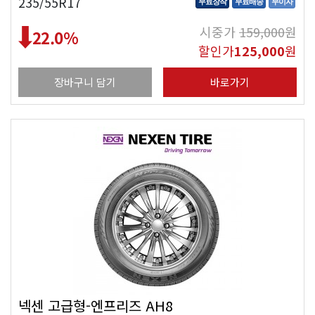
235/55R17
무료장착
무료배송
무이자
시중가
159,000
원
22.0
%
할인가
125,000
원
장바구니 담기
바로가기
넥센 고급형-엔프리즈 AH8