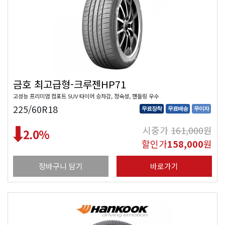
금호 최고급형-크루젠HP71
고성능 프리미엄 컴포트 SUV 타이어 승차감, 정숙성, 핸들링 우수
225/60R18
무료장착
무료배송
무이자
시중가
161,000
원
2.0
%
할인가
158,000
원
장바구니 담기
바로가기