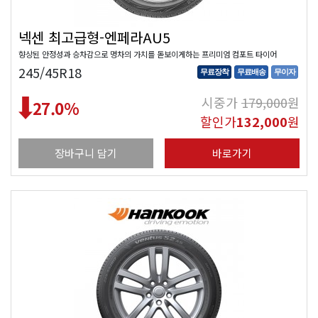
넥센 최고급형-엔페라AU5
향상된 안정성과 승차감으로 명차의 가치를 돋보이게하는 프리미엄 컴포트 타이어
245/45R18
무료장착
무료배송
무이자
시중가
179,000
원
27.0
%
할인가
132,000
원
장바구니 담기
바로가기