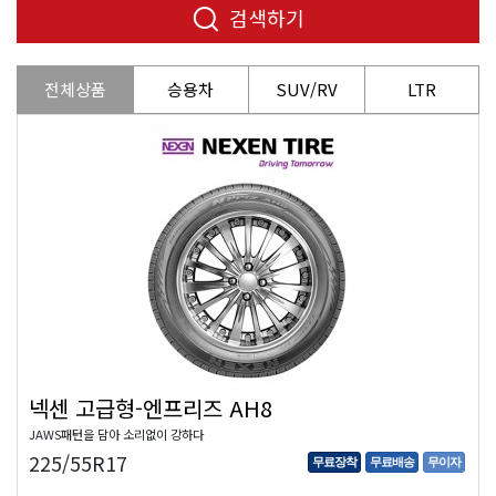
검색하기
전체상품
승용차
SUV/RV
LTR
넥센 고급형-엔프리즈 AH8
JAWS패턴을 담아 소리없이 강하다
225/55R17
무료장착
무료배송
무이자