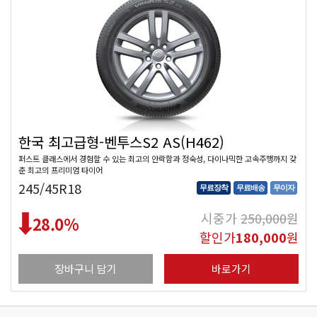
한국 최고급형-벤투스S2 AS(H462)
퍼스트 클래스에서 경험할 수 있는 최고의 안락함과 정숙성, 다이나믹한 고속주행까지 갖
춘 최고의 프리미엄 타이어
245/45R18
무료장착
무료배송
무이자
시중가
250,000
원
28.0
%
할인가
180,000
원
장바구니 담기
바로가기