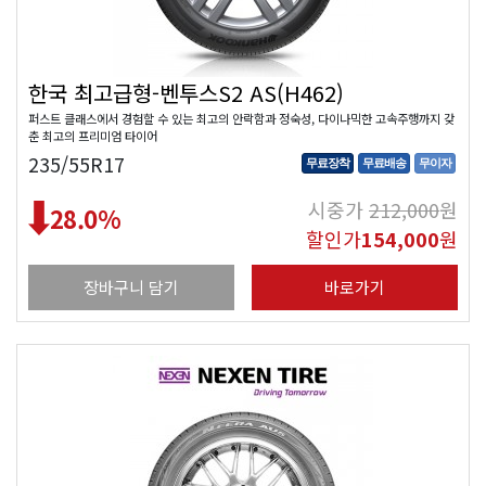
한국 최고급형-벤투스S2 AS(H462)
퍼스트 클래스에서 경험할 수 있는 최고의 안락함과 정숙성, 다이나믹한 고속주행까지 갖
춘 최고의 프리미엄 타이어
235/55R17
무료장착
무료배송
무이자
시중가
212,000
원
28.0
%
할인가
154,000
원
장바구니 담기
바로가기