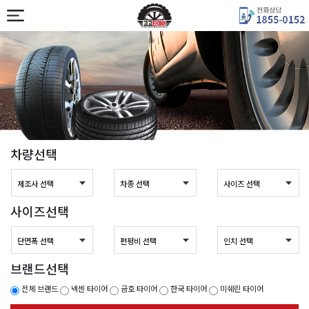
차량선택
사이즈선택
브랜드선택
전체 브랜드
넥센 타이어
금호 타이어
한국 타이어
미쉐린 타이어