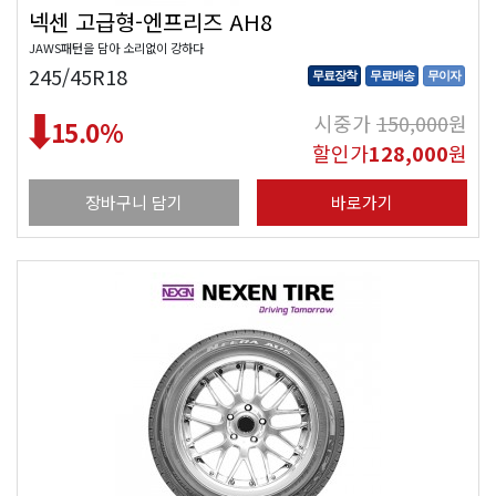
넥센 고급형-엔프리즈 AH8
JAWS패턴을 담아 소리없이 강하다
245/45R18
무료장착
무료배송
무이자
시중가
150,000
원
15.0
%
할인가
128,000
원
장바구니 담기
바로가기