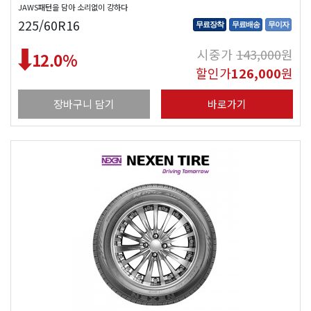
JAWS패턴을 담아 소리없이 강하다
225/60R16
무료장착
무료배송
무이자
시중가
143,000
원
12.0
%
할인가
126,000
원
장바구니 담기
바로가기