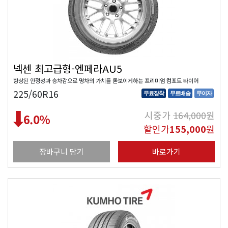
넥센 최고급형-엔페라AU5
향상된 안정성과 승차감으로 명차의 가치를 돋보이게하는 프리미엄 컴포트 타이어
225/60R16
무료장착
무료배송
무이자
시중가
164,000
원
6.0
%
할인가
155,000
원
장바구니 담기
바로가기