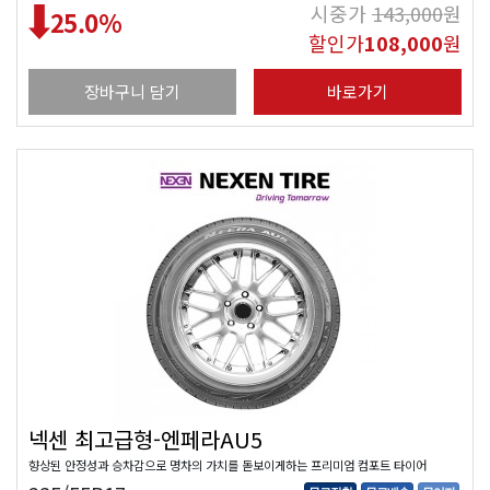
시중가
143,000
원
25.0
%
할인가
108,000
원
장바구니 담기
바로가기
넥센 최고급형-엔페라AU5
향상된 안정성과 승차감으로 명차의 가치를 돋보이게하는 프리미엄 컴포트 타이어