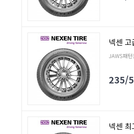
넥센 고
JAWS패턴
235/
넥센 최