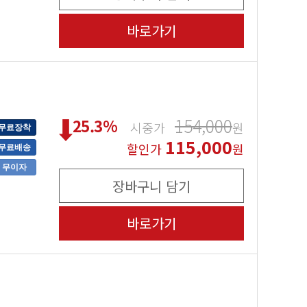
바로가기
154,000
25.3
%
시중가
원
무료장착
115,000
할인가
원
무료배송
무이자
장바구니 담기
바로가기