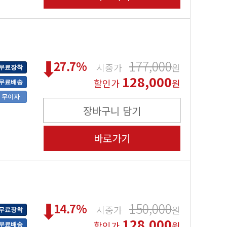
177,000
27.7
%
시중가
원
무료장착
128,000
할인가
원
무료배송
무이자
장바구니 담기
바로가기
150,000
14.7
%
시중가
원
무료장착
128,000
할인가
원
무료배송