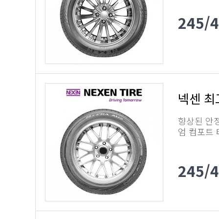
245/
넥센 최
향상된 안
엄 컴포트
245/