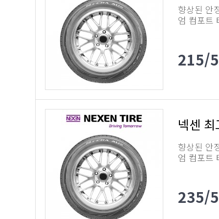
향상된 안
엄 컴포트
215/
넥센 최
향상된 안
엄 컴포트
235/