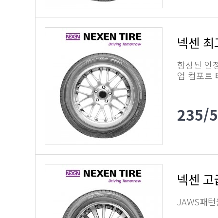
넥센 최
향상된 안
엄 컴포트
235/
넥센 고
JAWS패턴