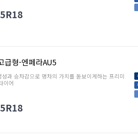
45R18
고급형-엔페라AU5
정성과 승차감으로 명차의 가치를 돋보이게하는 프리미
 타이어
45R18