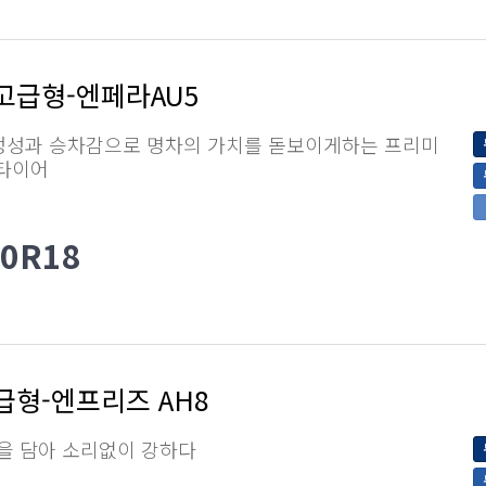
고급형-엔페라AU5
정성과 승차감으로 명차의 가치를 돋보이게하는 프리미
 타이어
50R18
급형-엔프리즈 AH8
을 담아 소리없이 강하다