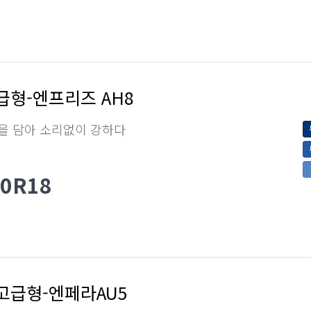
급형-엔프리즈 AH8
을 담아 소리없이 강하다
50R18
고급형-엔페라AU5