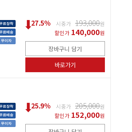
193,000
27.5
%
시중가
원
무료장착
140,000
할인가
원
무료배송
무이자
장바구니 담기
바로가기
205,000
25.9
%
시중가
원
무료장착
152,000
할인가
원
무료배송
무이자
장바구니 담기