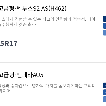
급형-벤투스S2 AS(H462)
스에서 경험할 수 있는 최고의 안락함과 정숙성, 다이
속주행까지 갖춘 최…
55R17
고급형-엔페라AU5
정성과 승차감으로 명차의 가치를 돋보이게하는 프리미
 타이어