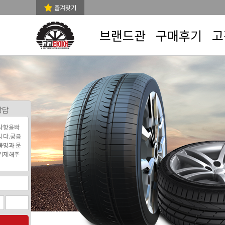
즐겨찾기
브랜드관
구매후기
고
상담