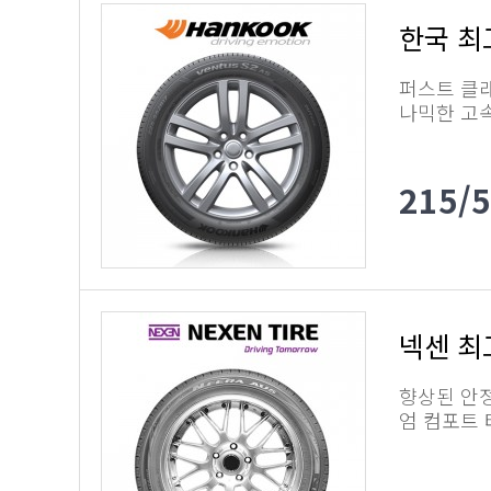
한국 최고
퍼스트 클래
나믹한 고
215/
넥센 최
향상된 안
엄 컴포트