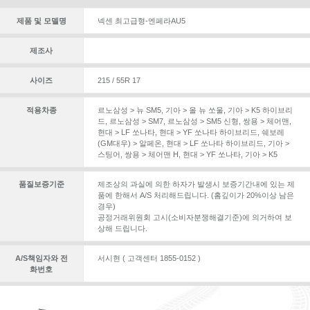
제품 및 모델명
넥센 최고급형-엔페라AU5
제조사
사이즈
215 / 55R 17
적용차종
르노삼성 > 뉴 SM5
,
기아 > 올 뉴 쏘울
,
기아 > K5 하이브리
드
,
르노삼성 > SM7
,
르노삼성 > SM5 신형
,
쌍용 > 체어맨
,
현대 > LF 쏘나타
,
현대 > YF 쏘나타 하이브리드
,
쉐보레
(GM대우) > 알페온
,
현대 > LF 쏘나타 하이브리드
,
기아 >
스팅어
,
쌍용 > 체어맨 H
,
현대 > YF 쏘나타
,
기아 > K5
품질보증기준
제조상의 과실에 의한 하자가 발생시 보증기간내에 있는 제
품에 한해서 A/S 처리해드립니다. (홈깊이가 20%이상 남은
경우)
공정거래위원회 고시(소비자분쟁해결기준)에 의거하여 보
상해 드립니다.
A/S책임자와 전
서시현 ( 고객센터 1855-0152 )
화번호