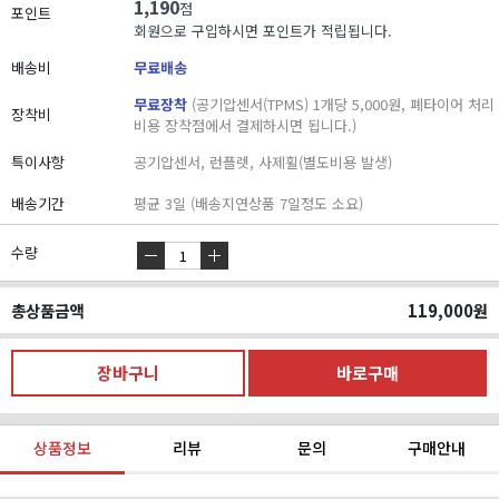
1,190
점
포인트
회원으로 구입하시면 포인트가 적립됩니다.
배송비
무료배송
무료장착
(공기압센서(TPMS) 1개당 5,000원, 폐타이어 처리
장착비
비용 장착점에서 결제하시면 됩니다.)
특이사항
공기압센서, 런플렛, 사제휠(별도비용 발생)
배송기간
평균 3일 (배송지연상품 7일정도 소요)
수량
총상품금액
119,000
원
상품정보
리뷰
문의
구매안내