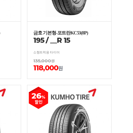
금호 기본형-포트란KC53(8P)
195
/
__
R
15
소형트럭용 타이어
135,000
원
118,000
원
26
%
할인