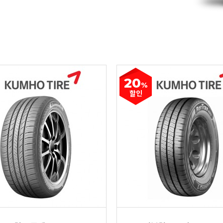
20
%
할인