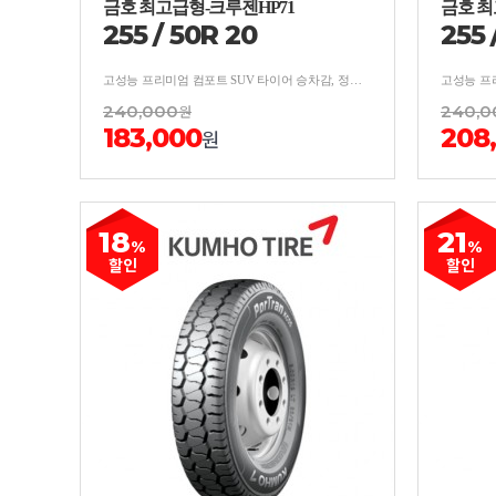
금호 최고급형-크루젠HP71
금호 최
255
/
50
R
20
255
고성능 프리미엄 컴포트 SUV 타이어 승차감, 정숙성, 핸들링 우수
240,000
원
240,0
183,000
208
원
18
21
%
%
할인
할인