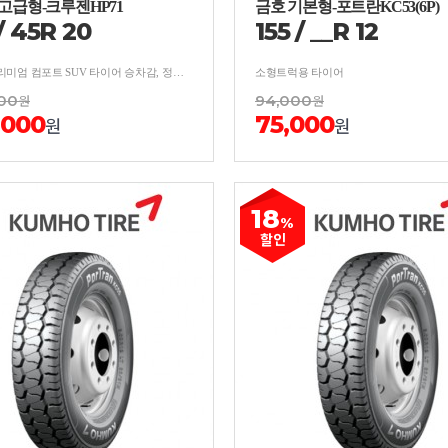
고급형-크루젠HP71
금호 기본형-포트란KC53(6P)
/
45
R
20
155
/
__
R
12
고성능 프리미엄 컴포트 SUV 타이어 승차감, 정숙성, 핸들링 우수
소형트럭용 타이어
00
원
94,000
원
,000
75,000
원
원
18
%
할인