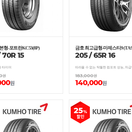
본형-포트란KC53(8P)
금호 최고급형-마제스티9 (TA9
/
70
R
15
205
/
65
R
16
 타이어
0
원
183,000
원
000
140,000
원
원
25
%
할인