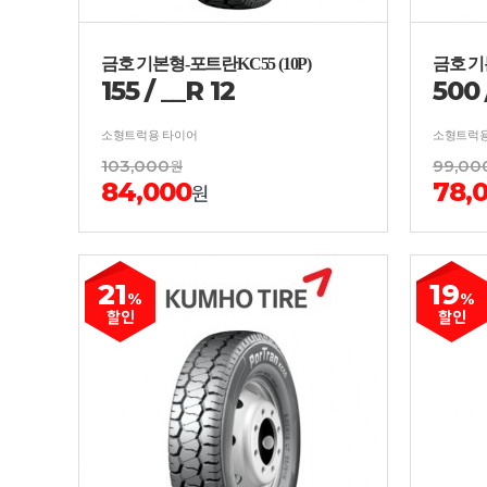
금호 기본형-포트란KC55 (10P)
금호 기본
155
/
__
R
12
500
소형트럭용 타이어
소형트럭용
103,000
원
99,00
84,000
78,
원
21
19
%
%
할인
할인