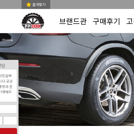
즐겨찾기
브랜드관
구매후기
고
상담