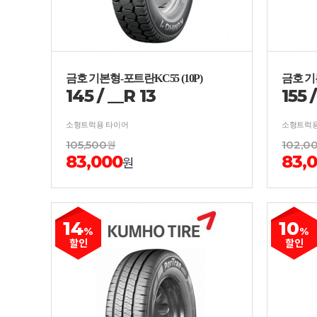
금호 기본형-포트란KC55 (10P)
금호 기본
145
/
__
R
13
155
소형트럭용 타이어
소형트럭용
105,500
원
102,0
83,000
83,
원
14
10
%
%
할인
할인