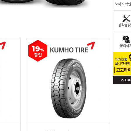
19
%
할인