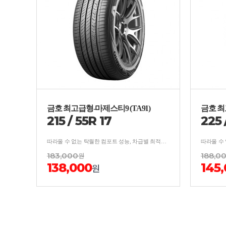
금호 최고급형-마제스티9 (TA91)
금호 최
215
/
55
R
17
225
따라올 수 없는 탁월한 컴포트 성능, 차급별 최적의 사계절 주행 성능 ,카리스마 넘치는 차별화된 디자인
183,000
원
188,0
138,000
145
원