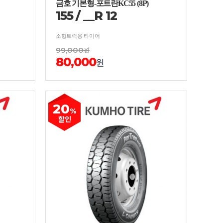
금호 기본형-포트란KC55 (8P)
155
/
__
R
12
소형트럭용 타이어
99,000
원
80,000
원
20
%
할인