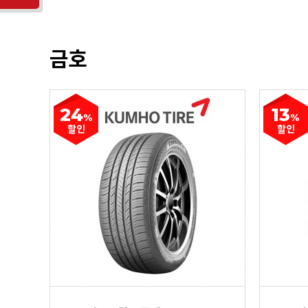
금호
24
13
%
%
할인
할인