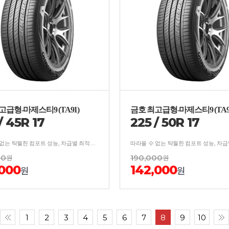
고급형-마제스티9 (TA91)
금호 최고급형-마제스티9 (TA9
/
45
R
17
225
/
50
R
17
따라올 수 없는 탁월한 컴포트 성능, 차급별 최적의 사계절 주행 성능 ,카리스마 넘치는 차별화된 디자인
00
원
190,000
원
,000
142,000
원
원
1
2
3
4
5
6
7
8
9
10