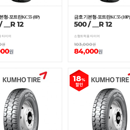
형-포트란KC55 (8P)
금호 기본형-포트란KC55 (10P)
/
__
R
12
500
/
__
R
12
 타이어
소형트럭용 타이어
0
원
103,000
원
000
84,000
원
원
18
%
할인