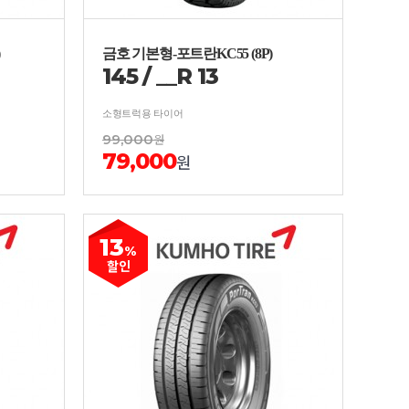
금호 기본형-포트란KC55 (8P)
145
/
__
R
13
소형트럭용 타이어
99,000
원
79,000
원
13
%
할인