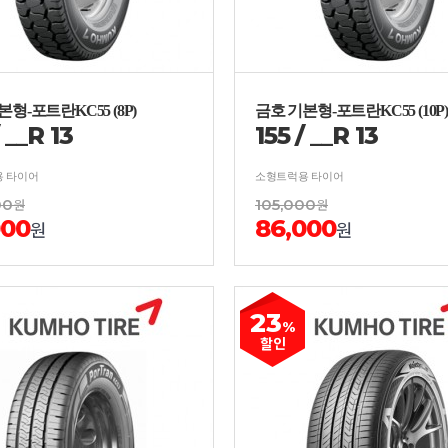
형-포트란KC55 (8P)
금호 기본형-포트란KC55 (10P)
/
__
R
13
155
/
__
R
13
 타이어
소형트럭용 타이어
00
원
105,000
원
000
86,000
원
원
23
%
할인