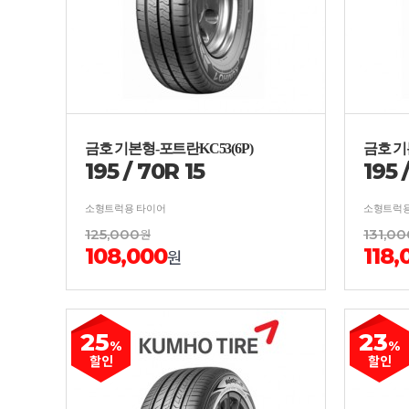
금호 기본형-포트란KC53(6P)
금호 기
195
/
70
R
15
195
소형트럭용 타이어
소형트럭용
125,000
원
131,00
108,000
118,
원
25
23
%
%
할인
할인