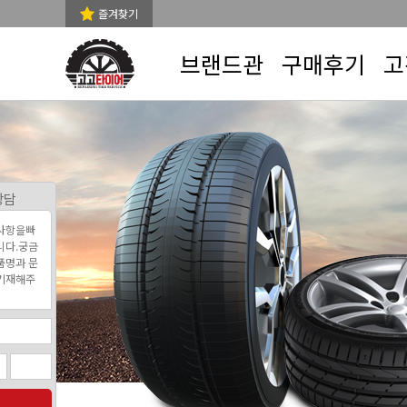
즐겨찾기
브랜드관
구매후기
고
상담