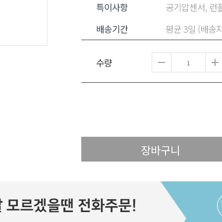
특이사항
공기압센서, 런플
배송기간
평균 3일 (배송
수량