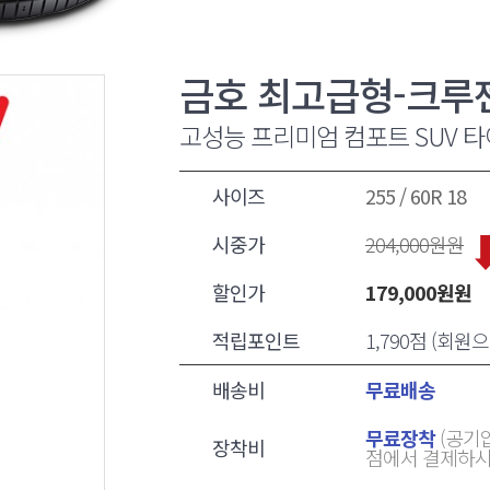
금호 최고급형-크루젠
고성능 프리미엄 컴포트 SUV 타
사이즈
255 / 60R 18
시중가
204,000
원원
할인가
179,000
원원
적립포인트
1,790점 (회
배송비
무료배송
무료장착
(공기압
장착비
점에서 결제하시