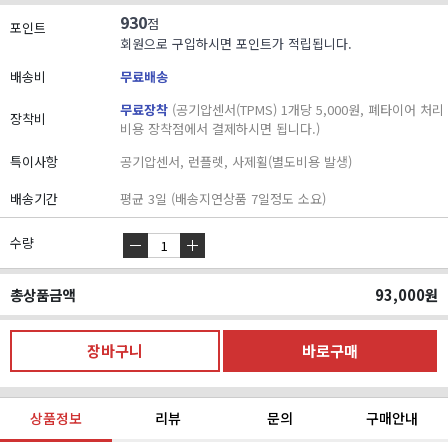
930
점
포인트
회원으로 구입하시면 포인트가 적립됩니다.
배송비
무료배송
무료장착
(공기압센서(TPMS) 1개당 5,000원, 폐타이어 처리
장착비
비용 장착점에서 결제하시면 됩니다.)
특이사항
공기압센서, 런플렛, 사제휠(별도비용 발생)
배송기간
평균 3일 (배송지연상품 7일정도 소요)
수량
총상품금액
93,000
원
상품정보
리뷰
문의
구매안내