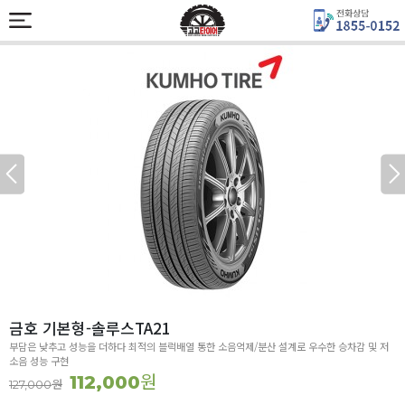
금호 기본형-솔루스TA21
부담은 낮추고 성능을 더하다 최적의 블럭배열 통한 소음억제/분산 설계로 우수한 승차감 및 저
소음 성능 구현
원
112,000
원
127,000