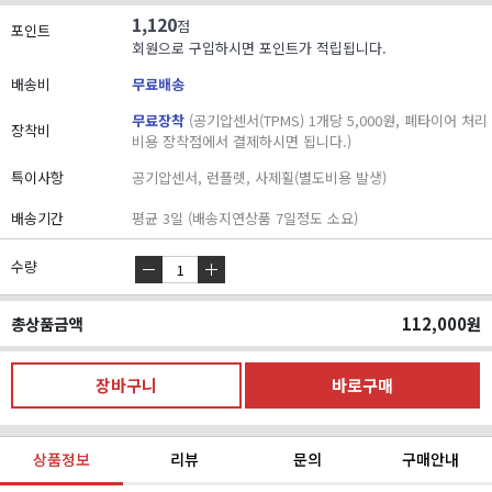
1,120
점
포인트
회원으로 구입하시면 포인트가 적립됩니다.
배송비
무료배송
무료장착
(공기압센서(TPMS) 1개당 5,000원, 폐타이어 처리
장착비
비용 장착점에서 결제하시면 됩니다.)
특이사항
공기압센서, 런플렛, 사제휠(별도비용 발생)
배송기간
평균 3일 (배송지연상품 7일정도 소요)
수량
총상품금액
112,000
원
상품정보
리뷰
문의
구매안내