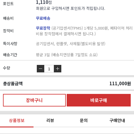
1,110
점
포인트
회원으로 구입하시면 포인트가 적립됩니다.
배송비
무료배송
무료장착
(공기압센서(TPMS) 1개당 5,000원, 폐타이어 처리
장착비
비용 장착점에서 결제하시면 됩니다.)
특이사항
공기압센서, 런플렛, 사제휠(별도비용 발생)
배송기간
평균 3일 (배송지연상품 7일정도 소요)
수량
총상품금액
111,000
원
상품정보
리뷰
문의
구매안내