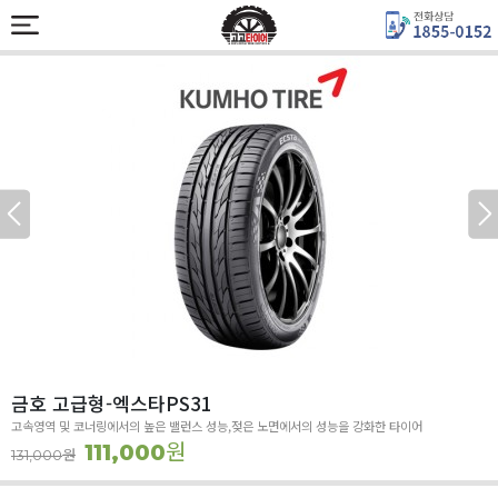
금호 고급형-엑스타PS31
고속영역 및 코너링에서의 높은 밸런스 성능,젖은 노면에서의 성능을 강화한 타이어
원
111,000
원
131,000