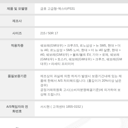
제품 및 모델명
금호 고급형-엑스타PS31
제조사
사이즈
215 / 50R 17
적용차종
쉐보레(GM대우) > 크루즈5
,
르노삼성 > 뉴 SM5
,
현대 > 더
뉴 i40
,
르노삼성 > SM5 노바
,
현대 > 더 뉴 i40 살룬
,
현대 >
i40
,
쉐보레(GM대우) > 볼트/볼트 EV
,
기아 > 로체
,
쉐보레
(GM대우) > 토스카
,
쉐보레(GM대우) > 크루즈
,
쉐보레(GM
대우) > 라세티 프리미어
품질보증기준
제조상의 과실에 의한 하자가 발생시 보증기간내에 있는 제
품에 한해서 A/S 처리해드립니다. (홈깊이가 20%이상 남은
경우)
공정거래위원회 고시(소비자분쟁해결기준)에 의거하여 보
상해 드립니다.
A/S책임자와 전
서시현 ( 고객센터 1855-0152 )
화번호