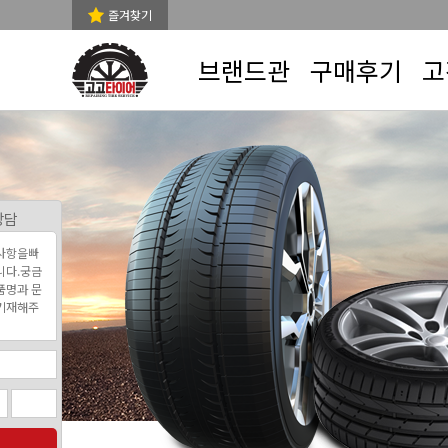
즐겨찾기
브랜드관
구매후기
고
상담