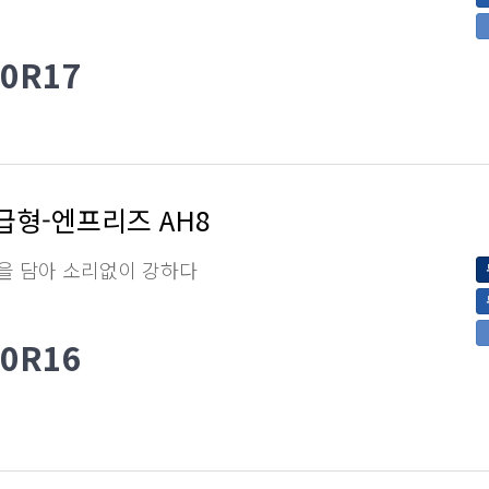
50R17
급형-엔프리즈 AH8
을 담아 소리없이 강하다
60R16