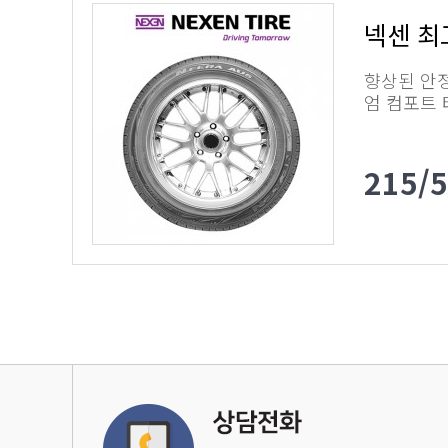
넥센 최
향상된 안
엄 컴포트
215/