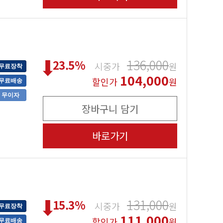
136,000
23.5
%
시중가
원
무료장착
104,000
할인가
원
무료배송
무이자
장바구니 담기
바로가기
131,000
15.3
%
시중가
원
무료장착
111,000
할인가
원
무료배송