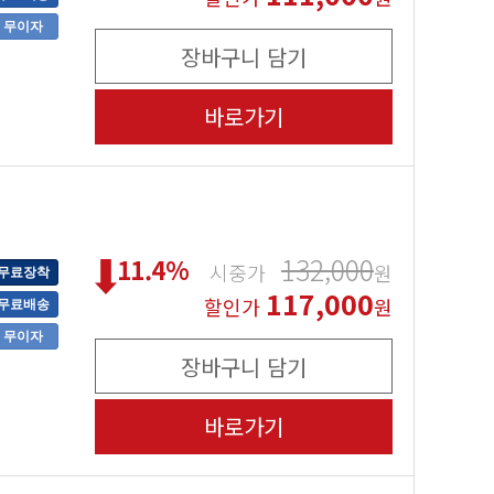
무이자
장바구니 담기
바로가기
132,000
11.4
%
시중가
원
무료장착
117,000
할인가
원
무료배송
무이자
장바구니 담기
바로가기