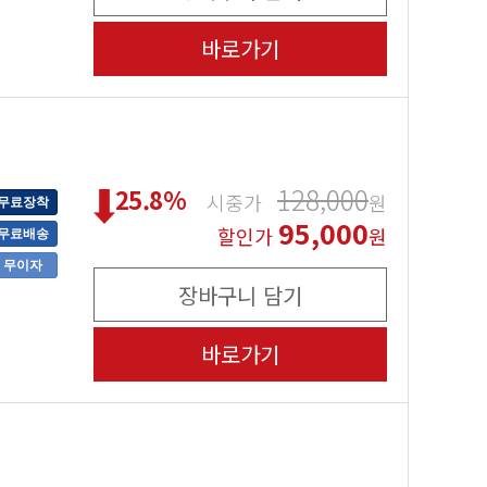
바로가기
128,000
25.8
%
시중가
원
무료장착
95,000
할인가
원
무료배송
무이자
장바구니 담기
바로가기