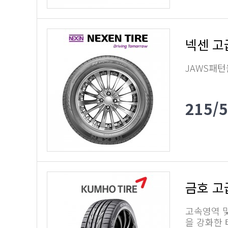
넥센 고
JAWS패턴
215/
금호 고
고속영역 
을 강화한