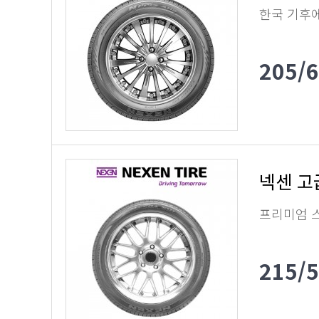
한국 기후
205/
넥센 고
프리미엄 
215/