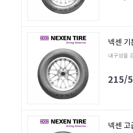
넥센 기
내구성을 
215/
넥센 고