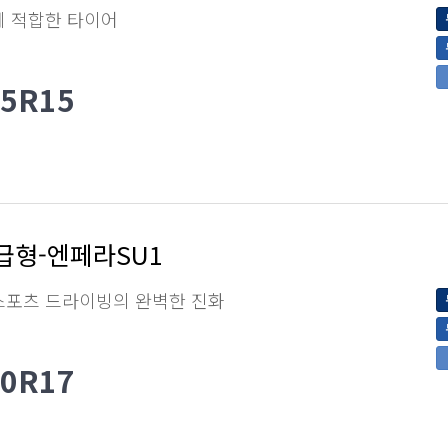
에 적합한 타이어
65R15
급형-엔페라SU1
스포츠 드라이빙의 완벽한 진화
50R17