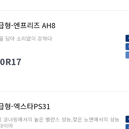
급형-엔프리즈 AH8
을 담아 소리없이 강하다
50R17
급형-엑스타PS31
및 코너링에서의 높은 밸런스 성능,젖은 노면에서의 성능
 타이어