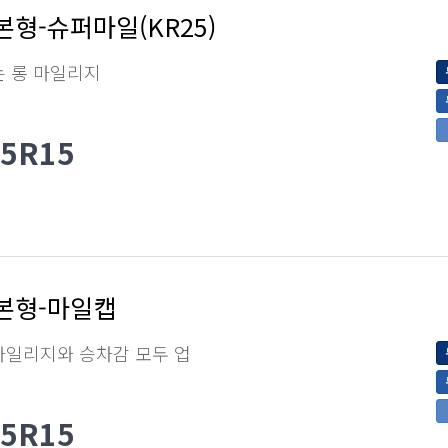
본형-슈퍼마일(KR25)
는 롱 마일리지
65R15
본형-마일캡
마일리지와 승차감 모두 업
65R15