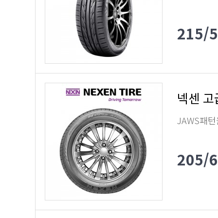
215/
넥센 고
JAWS패턴
205/