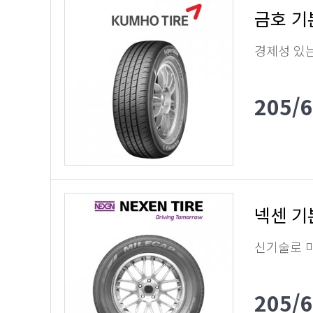
금호 기
경제성 있
205/
넥센 기
신기술로 
205/