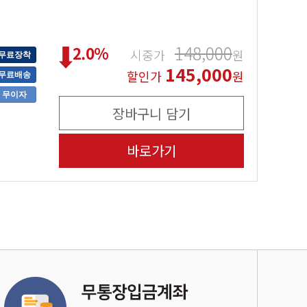
148,000
2.0
%
시중가
원
무료장착
145,000
할인가
원
무료배송
무이자
장바구니 담기
바로가기