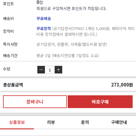
0
점
포인트
회원으로 구입하시면 포인트가 적립됩니다.
배송비
무료배송
무료장착
(공기압센서(TPMS) 1개당 5,000원, 폐타이어 처리
장착비
비용 장착점에서 결제하시면 됩니다.)
특이사항
공기압센서, 런플렛, 사제휠(별도비용 발생)
배송기간
평균 3일 (배송지연상품 7일정도 소요)
수량
총상품금액
273,000
원
상품정보
리뷰
문의
구매안내