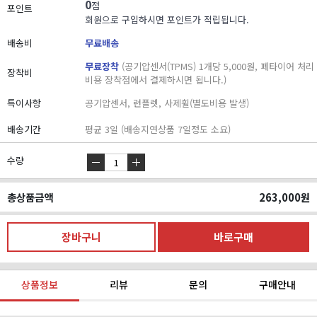
0
점
포인트
회원으로 구입하시면 포인트가 적립됩니다.
배송비
무료배송
무료장착
(공기압센서(TPMS) 1개당 5,000원, 폐타이어 처리
장착비
비용 장착점에서 결제하시면 됩니다.)
특이사항
공기압센서, 런플렛, 사제휠(별도비용 발생)
배송기간
평균 3일 (배송지연상품 7일정도 소요)
수량
총상품금액
263,000
원
상품정보
리뷰
문의
구매안내