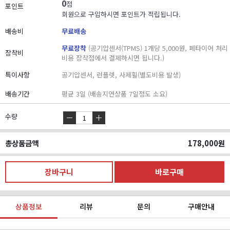
0
점
포인트
회원으로 구입하시면 포인트가 적립됩니다.
배송비
무료배송
무료장착
(공기압센서(TPMS) 1개당 5,000원, 폐타이어 처리
장착비
비용 장착점에서 결제하시면 됩니다.)
특이사항
공기압센서, 런플렛, 사제휠(별도비용 발생)
배송기간
평균 3일 (배송지연상품 7일정도 소요)
수량
총상품금액
178,000
원
상품정보
리뷰
문의
구매안내