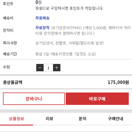
0
점
포인트
회원으로 구입하시면 포인트가 적립됩니다.
배송비
무료배송
무료장착
(공기압센서(TPMS) 1개당 5,000원, 폐타이어 처리
장착비
비용 장착점에서 결제하시면 됩니다.)
특이사항
공기압센서, 런플렛, 사제휠(별도비용 발생)
배송기간
평균 3일 (배송지연상품 7일정도 소요)
수량
총상품금액
175,000
원
상품정보
리뷰
문의
구매안내