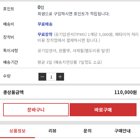
0
점
포인트
회원으로 구입하시면 포인트가 적립됩니다.
배송비
무료배송
무료장착
(공기압센서(TPMS) 1개당 5,000원, 폐타이어 처리
장착비
비용 장착점에서 결제하시면 됩니다.)
특이사항
공기압센서, 런플렛, 사제휠(별도비용 발생)
배송기간
평균 3일 (배송지연상품 7일정도 소요)
수량
총상품금액
110,000
원
상품정보
리뷰
문의
구매안내