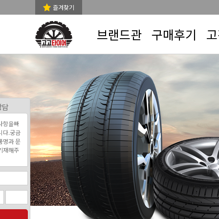
즐겨찾기
브랜드관
구매후기
고
상담