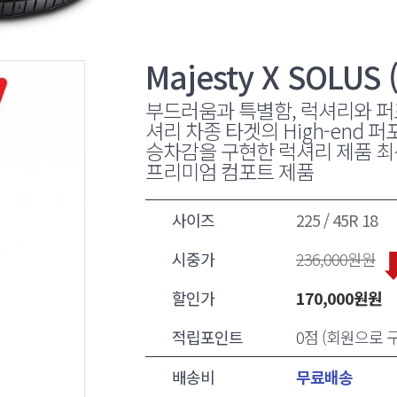
Majesty X SOLU
부드러움과 특별함, 럭셔리와 퍼포먼
셔리 차종 타겟의 High-end
승차감을 구현한 럭셔리 제품 
프리미엄 컴포트 제품
사이즈
225 / 45R 18
시중가
236,000
원원
할인가
170,000
원원
적립포인트
0점 (회원으로
배송비
무료배송