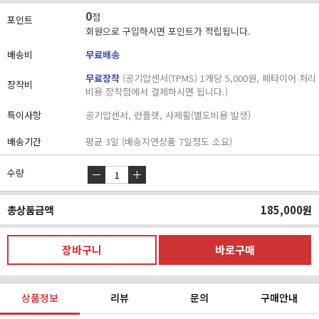
0
점
포인트
회원으로 구입하시면 포인트가 적립됩니다.
배송비
무료배송
무료장착
(공기압센서(TPMS) 1개당 5,000원, 폐타이어 처리
장착비
비용 장착점에서 결제하시면 됩니다.)
특이사항
공기압센서, 런플렛, 사제휠(별도비용 발생)
배송기간
평균 3일 (배송지연상품 7일정도 소요)
수량
총상품금액
185,000
원
상품정보
리뷰
문의
구매안내