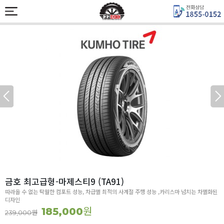
금호 최고급형-마제스티9 (TA91)
따라올 수 없는 탁월한 컴포트 성능, 차급별 최적의 사계절 주행 성능 ,카리스마 넘치는 차별화된
디자인
원
185,000
원
239,000