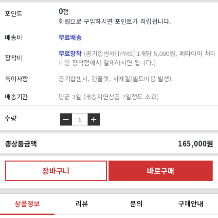
0
점
포인트
회원으로 구입하시면 포인트가 적립됩니다.
배송비
무료배송
무료장착
(공기압센서(TPMS) 1개당 5,000원, 폐타이어 처리
장착비
비용 장착점에서 결제하시면 됩니다.)
특이사항
공기압센서, 런플렛, 사제휠(별도비용 발생)
배송기간
평균 3일 (배송지연상품 7일정도 소요)
수량
총상품금액
165,000
원
상품정보
리뷰
문의
구매안내