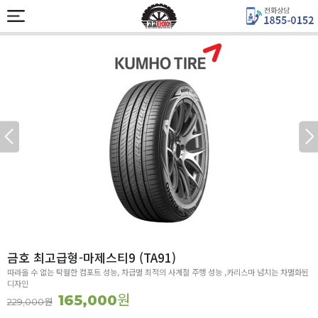
금호 최고급형-마제스티9 (TA91)
따라올 수 없는 탁월한 컴포트 성능, 차급별 최적의 사계절 주행 성능 ,카리스마 넘치는 차별화된
디자인
원
165,000
원
229,000