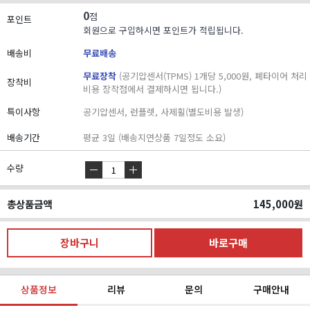
0
점
포인트
회원으로 구입하시면 포인트가 적립됩니다.
배송비
무료배송
무료장착
(공기압센서(TPMS) 1개당 5,000원, 폐타이어 처리
장착비
비용 장착점에서 결제하시면 됩니다.)
특이사항
공기압센서, 런플렛, 사제휠(별도비용 발생)
배송기간
평균 3일 (배송지연상품 7일정도 소요)
수량
총상품금액
145,000
원
상품정보
리뷰
문의
구매안내