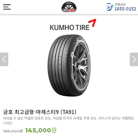
금호 최고급형-마제스티9 (TA91)
따라올 수 없는 탁월한 컴포트 성능, 차급별 최적의 사계절 주행 성능 ,카리스마 넘치는 차별화된
디자인
원
145,000
원
188,000