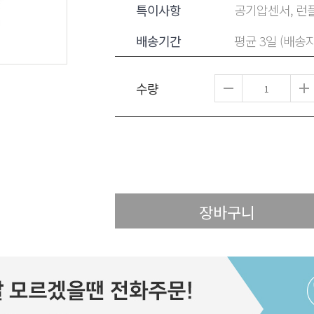
특이사항
공기압센서, 런플
배송기간
평균 3일 (배송
수량