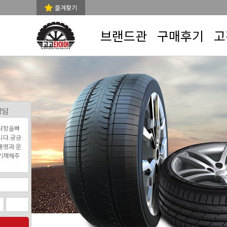
즐겨찾기
브랜드관
구매후기
고
상담