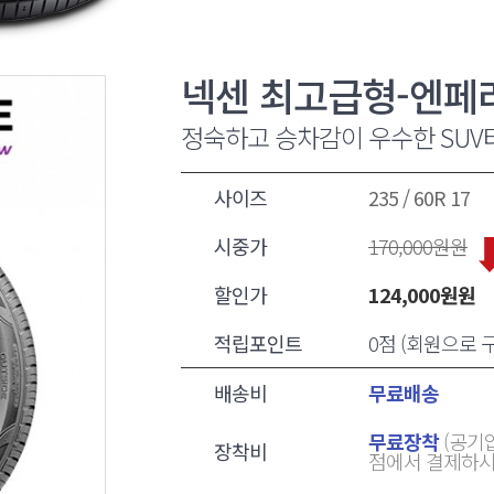
넥센 최고급형-엔페
정숙하고 승차감이 우수한 SUV
사이즈
235 / 60R 17
시중가
170,000
원원
할인가
124,000
원원
적립포인트
0점 (회원으로
배송비
무료배송
무료장착
(공기압
장착비
점에서 결제하시