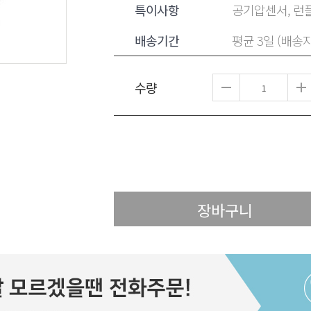
특이사항
공기압센서, 런플
배송기간
평균 3일 (배송
수량