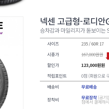
넥센 고급형-로디안G
승차감과 마일리지가 돋보이는 
사이즈
235 / 60R 17
시중가
167,000
원원
할인가
123,000
원원
적립포인트
0점 (회원으로
배송비
무료배송
무료장착
(공기압
장착비
점에서 결제하시