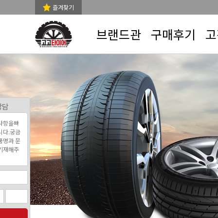
즐겨찾기
브랜드관
구매후기
고
상담