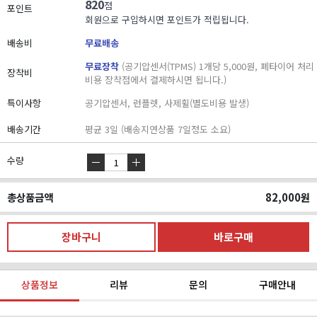
820
점
포인트
회원으로 구입하시면 포인트가 적립됩니다.
배송비
무료배송
무료장착
(공기압센서(TPMS) 1개당 5,000원, 폐타이어 처리
장착비
비용 장착점에서 결제하시면 됩니다.)
특이사항
공기압센서, 런플렛, 사제휠(별도비용 발생)
배송기간
평균 3일 (배송지연상품 7일정도 소요)
수량
총상품금액
82,000
원
상품정보
리뷰
문의
구매안내