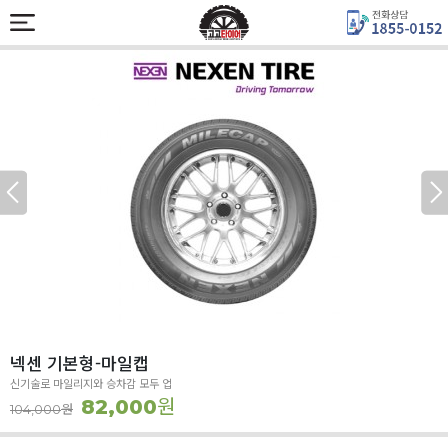
넥센 기본형-마일캡
신기술로 마일리지와 승차감 모두 업
원
82,000
원
104,000