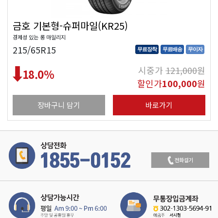
금호 기본형-슈퍼마일(KR25)
경제성 있는 롱 마일리지
215/65R15
무료장착
무료배송
무이자
시중가
121,000
원
18.0
%
할인가
100,000
원
장바구니 담기
바로가기