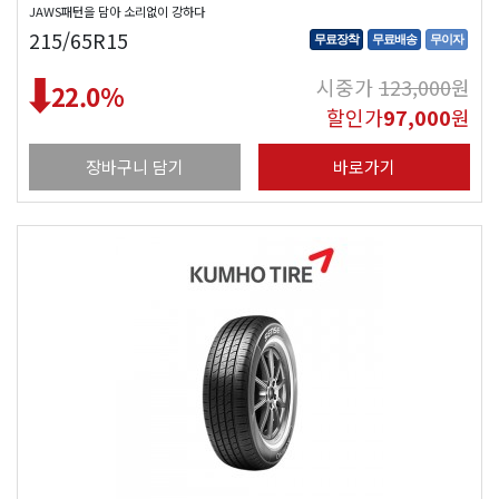
JAWS패턴을 담아 소리없이 강하다
215/65R15
무료장착
무료배송
무이자
시중가
123,000
원
22.0
%
할인가
97,000
원
장바구니 담기
바로가기