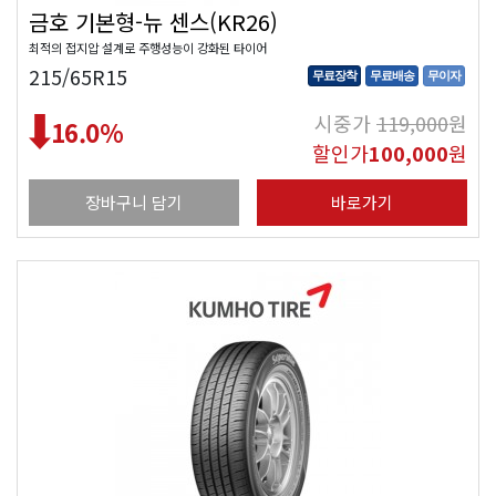
금호 기본형-뉴 센스(KR26)
최적의 접지압 설계로 주행성능이 강화된 타이어
215/65R15
무료장착
무료배송
무이자
시중가
119,000
원
16.0
%
할인가
100,000
원
장바구니 담기
바로가기