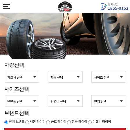
차량선택
사이즈선택
브랜드선택
전체 브랜드
넥센 타이어
금호 타이어
한국 타이어
미쉐린 타이어