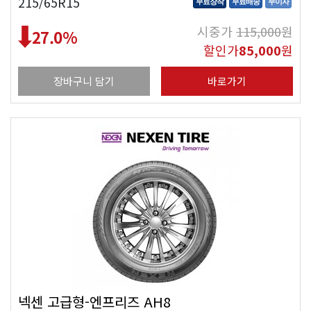
215/65R15
무료장착
무료배송
무이자
시중가
115,000
원
27.0
%
할인가
85,000
원
장바구니 담기
바로가기
넥센 고급형-엔프리즈 AH8