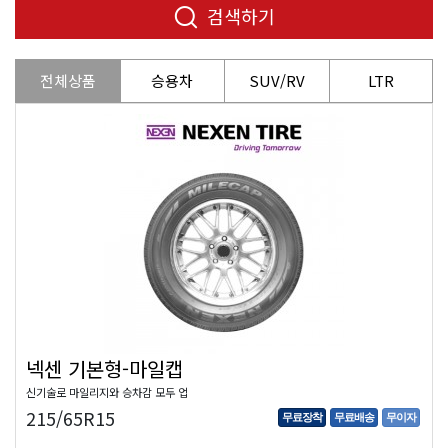
검색하기
전체상품
승용차
SUV/RV
LTR
넥센 기본형-마일캡
신기술로 마일리지와 승차감 모두 업
215/65R15
무료장착
무료배송
무이자