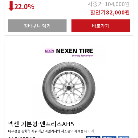
시중가
104,000
원
22.0
%
할인가
82,000
원
장바구니 담기
바로가기
넥센 기본형-엔프리즈AH5
내구성을 강화하여 뛰어난 마일리지와 저소음의 사계절 타이어