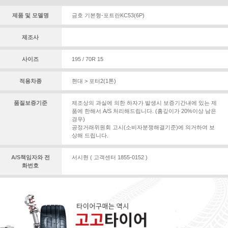
제품 및 모델명
금호 기본형-포트란KC53(6P)
제조사
사이즈
195 / 70R 15
적용차종
현대 > 포터2(1톤)
품질보증기준
제조상의 과실에 의한 하자가 발생시 보증기간내에 있는 제
품에 한해서 A/S 처리해드립니다. (홈깊이가 20%이상 남은
경우)
공정거래위원회 고시(소비자분쟁해결기준)에 의거하여 보
상해 드립니다.
A/S책임자와 전
서시현 ( 고객센터 1855-0152 )
화번호