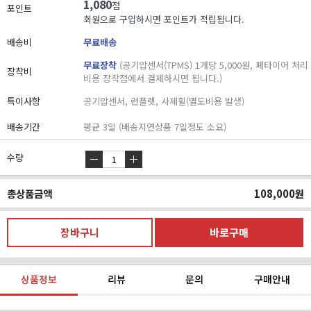
1,080
점
포인트
회원으로 구입하시면 포인트가 적립됩니다.
배송비
무료배송
무료장착
(공기압센서(TPMS) 1개당 5,000원, 폐타이어 처리
장착비
비용 장착점에서 결제하시면 됩니다.)
특이사항
공기압센서, 런플렛, 사제휠(별도비용 발생)
배송기간
평균 3일 (배송지연상품 7일정도 소요)
수량
총상품금액
108,000
원
상품정보
리뷰
문의
구매안내