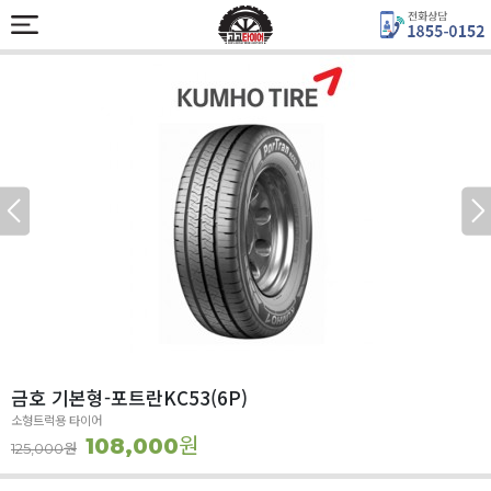
금호 기본형-포트란KC53(6P)
소형트럭용 타이어
원
108,000
원
125,000