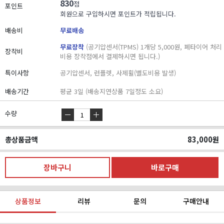
830
점
포인트
회원으로 구입하시면 포인트가 적립됩니다.
배송비
무료배송
무료장착
(공기압센서(TPMS) 1개당 5,000원, 폐타이어 처리
장착비
비용 장착점에서 결제하시면 됩니다.)
특이사항
공기압센서, 런플렛, 사제휠(별도비용 발생)
배송기간
평균 3일 (배송지연상품 7일정도 소요)
수량
총상품금액
83,000
원
상품정보
리뷰
문의
구매안내