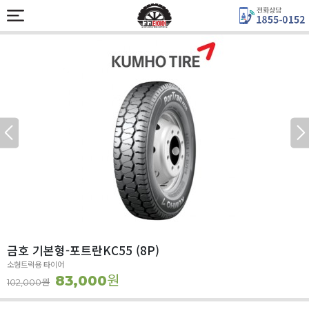
금호 기본형-포트란KC55 (8P)
소형트럭용 타이어
원
83,000
원
102,000