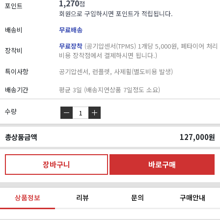
1,270
점
포인트
회원으로 구입하시면 포인트가 적립됩니다.
배송비
무료배송
무료장착
(공기압센서(TPMS) 1개당 5,000원, 폐타이어 처리
장착비
비용 장착점에서 결제하시면 됩니다.)
특이사항
공기압센서, 런플렛, 사제휠(별도비용 발생)
배송기간
평균 3일 (배송지연상품 7일정도 소요)
수량
총상품금액
127,000
원
상품정보
리뷰
문의
구매안내