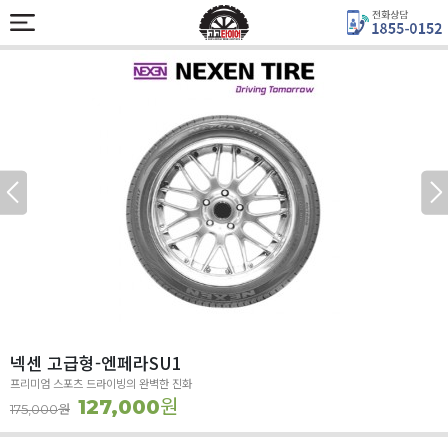
넥센 고급형-엔페라SU1
프리미엄 스포츠 드라이빙의 완벽한 진화
원
127,000
원
175,000