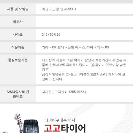
제품 및 모델명
넥센 고급형-엔페라SU1
제조사
사이즈
245 / 50R 18
적용차종
기아 > K9
,
현대 > 신형 에쿠스
,
기아 > 더 뉴 K9
품질보증기준
제조상의 과실에 의한 하자가 발생시 보증기간내에 있는 제
품에 한해서 A/S 처리해드립니다. (홈깊이가 20%이상 남은
경우)
공정거래위원회 고시(소비자분쟁해결기준)에 의거하여 보
상해 드립니다.
A/S책임자와 전
서시현 ( 고객센터 1855-0152 )
화번호