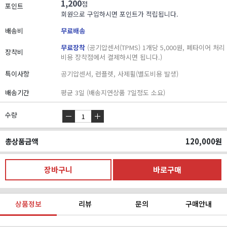
1,200
점
포인트
회원으로 구입하시면 포인트가 적립됩니다.
배송비
무료배송
무료장착
(공기압센서(TPMS) 1개당 5,000원, 폐타이어 처리
장착비
비용 장착점에서 결제하시면 됩니다.)
특이사항
공기압센서, 런플렛, 사제휠(별도비용 발생)
배송기간
평균 3일 (배송지연상품 7일정도 소요)
수량
총상품금액
120,000
원
상품정보
리뷰
문의
구매안내