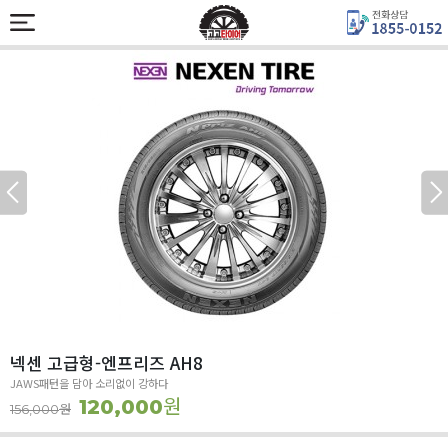
넥센 고급형-엔프리즈 AH8
JAWS패턴을 담아 소리없이 강하다
원
120,000
원
156,000