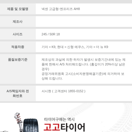
제품 및 모델명
넥센 고급형-엔프리즈 AH8
제조사
사이즈
245 / 50R 18
적용차종
기아 > K9
,
현대 > 신형 에쿠스
,
기아 > 더 뉴 K9
품질보증기준
제조상의 과실에 의한 하자가 발생시 보증기간내에 있는 제
품에 한해서 A/S 처리해드립니다. (홈깊이가 20%이상 남은
경우)
공정거래위원회 고시(소비자분쟁해결기준)에 의거하여 보
상해 드립니다.
A/S책임자와 전
서시현 ( 고객센터 1855-0152 )
화번호